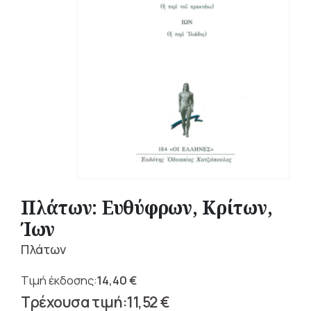
Πλάτων: Ευθύφρων, Κρίτων,
Ίων
Πλάτων
14,40
€
Original
11,52
€
price