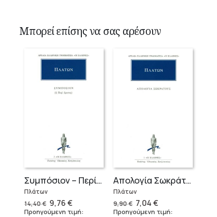
Μπορεί επίσης να σας αρέσουν
Συμπόσιον – Περί Έρωτος
Απολογία Σωκράτους
Πλάτων
Πλάτων
Original
Η
Original
Η
9,76
€
7,04
€
14,40
€
9,90
€
price
τρέχουσα
price
τρέχουσα
Προηγούμενη τιμή:
Προηγούμενη τιμή:
was:
τιμή
was:
τιμή