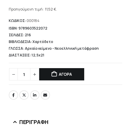
Η
was:
τρέχουσα
Προηγούμενη τιμή:
11,52
€
.
14,40 €.
τιμή
είναι:
ΚΩΔΙΚΟΣ:
000184
11,52 €.
ISBN: 9789603522072
ΣΕΛΙΔΕΣ: 216
ΒΙΒΛΙΟΔΕΣΙΑ: Χαρτόδετο
ΓΛΩΣΣΑ: Αρχαίο κείμενο - Νεοελληνική μετάφραση
ΔΙΑΣΤΑΣΕΙΣ: 12,5x21
ΑΓΟΡΑ
ΠΕΡΙΓΡΑΦΉ