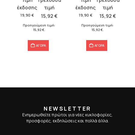
price
τρέχουσα
price
τρέχουσα
was:
τιμή
was:
τιμή
19,90
€
15,92
€
19,90
€
15,92
€
19,90 €.
είναι:
19,90 €.
είναι:
€
.
Προηγούμενη τιμή:
Προηγούμενη τιμή:
15,92 €.
15,92 €.
15,92
€
.
15,92
€
.
ΑΓΟΡΑ
ΑΓΟΡΑ
NEWSLETTER
Ενημερωθείτε πρώτοι για νέες κυκλοφορίες,
προσφορές, εκδηλώσεις και πολλά άλλα.