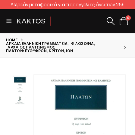
Δωρεάν μεταφορικά για παραγγελίες άνω των 25€
0
HOME
ΑΡΧΑΊΑ ΕΛΛΗΝΙΚΉ ΓΡΑΜΜΑΤΕΊΑ
,
ΦΙΛΟΣΟΦΊΑ
,
ΑΡΧΑΊΟΣ ΠΛΑΤΩΝΙΣΜΌΣ
ΠΛΆΤΩΝ: ΕΥΘΎΦΡΩΝ, ΚΡΊΤΩΝ, ΊΩΝ