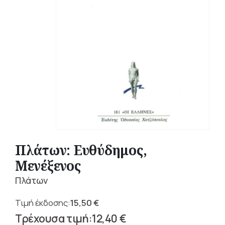
Πλάτων: Ευθύδημος,
Μενέξενος
Πλάτων
15,50
€
Original
12,40
€
price