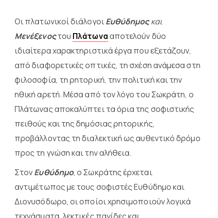
Οι πλατωνικοί διάλογοι
Ευθύδημος
και
Μενέξενος
του
Πλάτωνα
αποτελούν δύο
ιδιαίτερα χαρακτηριστικά έργα που εξετάζουν,
από διαφορετικές οπτικές, τη σχέση ανάμεσα στη
φιλοσοφία, τη ρητορική, την πολιτική και την
ηθική αρετή. Μέσα από τον λόγο του Σωκράτη, ο
Πλάτωνας αποκαλύπτει τα όρια της σοφιστικής
πειθούς και της δημόσιας ρητορικής,
προβάλλοντας τη διαλεκτική ως αυθεντικό δρόμο
προς τη γνώση και την αλήθεια.
Στον
Ευθύδημο
, ο Σωκράτης έρχεται
αντιμέτωπος με τους σοφιστές Ευθύδημο και
Διονυσόδωρο, οι οποίοι χρησιμοποιούν λογικά
τεχνάσματα, λεκτικές παγίδες και