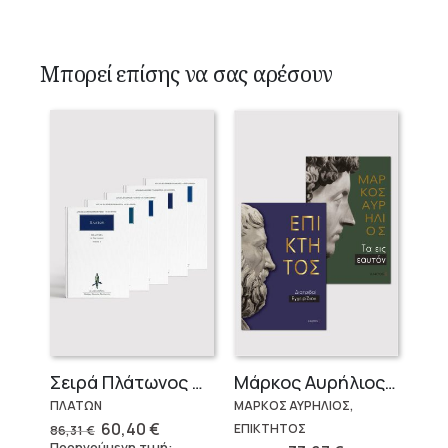
Μπορεί επίσης να σας αρέσουν
Σειρά Πλάτωνος Πολιτεία
Μάρκος Αυρήλιος & Επίκτητος (Επίτομα)
ΠΛΑΤΩΝ
ΜΑΡΚΟΣ ΑΥΡΗΛΙΟΣ,
Original
Η
60,40
€
ΕΠΙΚΤΗΤΟΣ
86,31
€
price
τρέχουσα
Προηγούμενη τιμή: