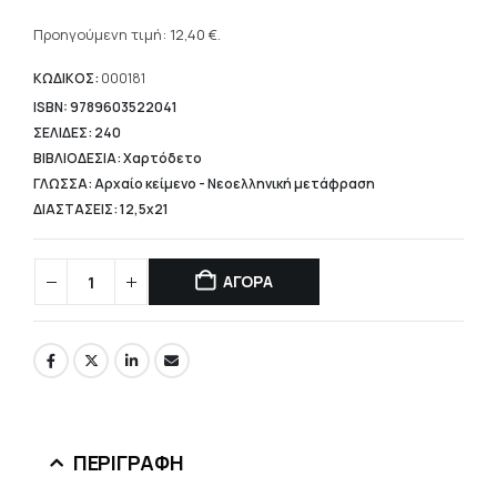
Η
was:
τρέχουσα
Προηγούμενη τιμή:
12,40
€
.
15,50 €.
τιμή
είναι:
ΚΩΔΙΚΟΣ:
000181
12,40 €.
ISBN: 9789603522041
ΣΕΛΙΔΕΣ: 240
ΒΙΒΛΙΟΔΕΣΙΑ: Χαρτόδετο
ΓΛΩΣΣΑ: Αρχαίο κείμενο - Νεοελληνική μετάφραση
ΔΙΑΣΤΑΣΕΙΣ: 12,5x21
ΑΓΟΡΑ
ΠΕΡΙΓΡΑΦΉ