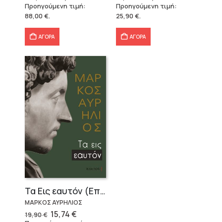
price
τρέχουσα
price
τρέχουσα
Προηγούμενη τιμή:
Προηγούμενη τιμή:
was:
τιμή
was:
τιμή
88,00
€
.
25,90
€
.
146,40 €.
είναι:
57,49 €.
είναι:
88,00 €.
40,25 €.
ΑΓΟΡΑ
ΑΓΟΡΑ
Τα Εις εαυτόν (Επίτομο) – Μάρκος Αυρήλιος
ΜΑΡΚΟΣ ΑΥΡΗΛΙΟΣ
Original
Η
15,74
€
19,90
€
price
τρέχουσα