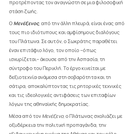
προτρέποντας τον αναγνώστη σε μια φιλοσοφική
στάση ζωής.
Ο
Μενέξενος
, από την άλλη πλευρά, είναι ένας από
τους πιο ιδιότυπους και αμφίσημους διαλόγους
του Πλάτωνα. Σε αυτόν, ο Σωκράτης παραθέτει
έναν επιτάφιο λόγο, τον οποίο –όπως
ισχυρίζεται– άκουσε από την Ασπασία, τη
σύντροφο του Περικλή. Το έργο κινείται με
δεξιοτεχνία ανάμεσα στη σοβαρότητα και τη
σάτιρα, αποκαλύπτοντας τις ρητορικές τεχνικές
και τις ιδεολογικές αντιφάσεις των επιταφίων
λόγων της αθηναϊκής δημοκρατίας.
Μέσα από τον
Μενέξενο
, ο Πλάτωνας σχολιάζει με
οξυδέρκεια την πολιτική προπαγάνδα, την
εξιδανικευμένη εικόνα της Αθήνας και τον ρόλο