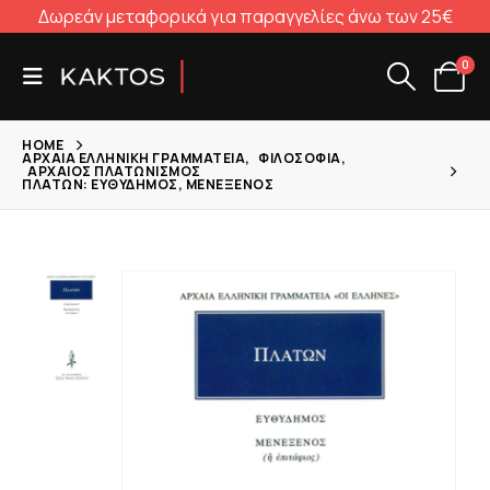
Δωρεάν μεταφορικά για παραγγελίες άνω των 25€
0
HOME
ΑΡΧΑΊΑ ΕΛΛΗΝΙΚΉ ΓΡΑΜΜΑΤΕΊΑ
,
ΦΙΛΟΣΟΦΊΑ
,
ΑΡΧΑΊΟΣ ΠΛΑΤΩΝΙΣΜΌΣ
ΠΛΆΤΩΝ: ΕΥΘΎΔΗΜΟΣ, ΜΕΝΈΞΕΝΟΣ