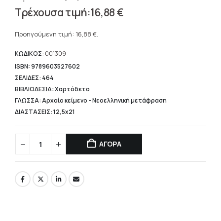
Original
16,88
€
price
Η
was:
τρέχουσα
Προηγούμενη τιμή:
16,88
€
.
21,10 €.
τιμή
είναι:
ΚΩΔΙΚΟΣ:
001309
16,88 €.
ISBN: 9789603527602
ΣΕΛΙΔΕΣ: 464
ΒΙΒΛΙΟΔΕΣΙΑ: Χαρτόδετο
ΓΛΩΣΣΑ: Αρχαίο κείμενο - Νεοελληνική μετάφραση
ΔΙΑΣΤΑΣΕΙΣ: 12,5x21
ΑΓΟΡΑ