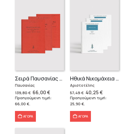
Σειρά Παυσανίας – Δεμένο (3 τόμοι)
Ηθικά Νικομάχεια (3 τόμοι)
Παυσανίας
Αριστοτέλης
Original
Η
Original
Η
66,00
€
40,25
€
139,80
€
57,49
€
price
τρέχουσα
price
τρέχουσα
Προηγούμενη τιμή:
Προηγούμενη τιμή:
was:
τιμή
was:
τιμή
66,00
€
.
25,90
€
.
139,80 €.
είναι:
57,49 €.
είναι:
66,00 €.
40,25 €.
ΑΓΟΡΑ
ΑΓΟΡΑ