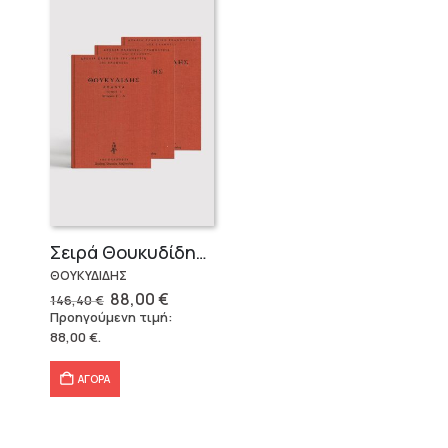
Σειρά Θουκυδίδης – Δεμένο (4 τόμοι)
ΘΟΥΚΥΔΙΔΗΣ
Original
Η
88,00
€
146,40
€
price
τρέχουσα
Προηγούμενη τιμή:
was:
τιμή
88,00
€
.
146,40 €.
είναι:
88,00 €.
ΑΓΟΡΑ