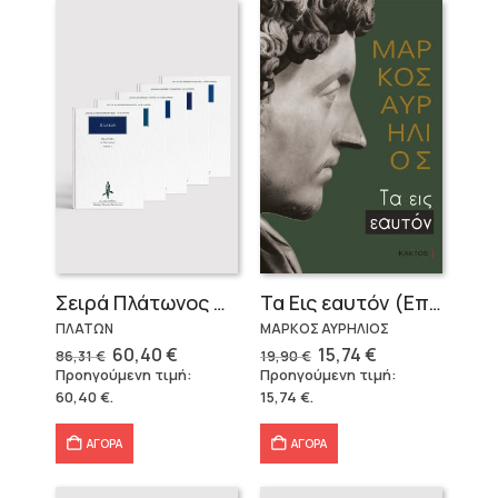
Σειρά Πλάτωνος Πολιτεία
Τα Εις εαυτόν (Επίτομο) – Μάρκος Αυρήλιος
ΠΛΑΤΩΝ
ΜΑΡΚΟΣ ΑΥΡΗΛΙΟΣ
Original
Η
Original
Η
60,40
€
15,74
€
86,31
€
19,90
€
price
τρέχουσα
price
τρέχουσα
Προηγούμενη τιμή:
Προηγούμενη τιμή:
was:
τιμή
was:
τιμή
60,40
€
.
15,74
€
.
86,31 €.
είναι:
19,90 €.
είναι:
60,40 €.
15,74 €.
ΑΓΟΡΑ
ΑΓΟΡΑ