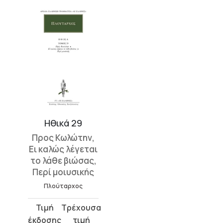
Ηθικά 29
Προς Κωλώτην,
Ει καλώς λέγεται
το λάθε βιώσας,
Περί μοιυσικής
Πλούταρχος
Original
Η
price
τρέχουσα