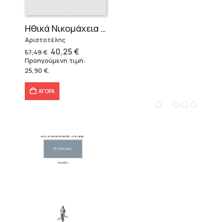
Ηθικά Νικομάχεια (3 τόμοι)
Αριστοτέλης
Original
Η
40,25
€
57,49
€
price
τρέχουσα
Προηγούμενη τιμή:
was:
τιμή
25,90
€
.
57,49 €.
είναι:
40,25 €.
ΑΓΟΡΑ