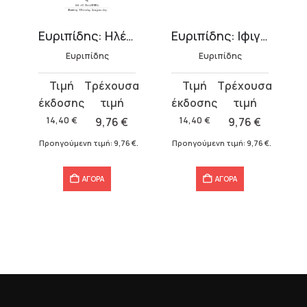
Ευριπίδης: Ηλέκτρα
Ευριπίδης: Ιφιγένεια Η Εν Αυλίδι
Ευριπίδης
Ευριπίδης
Original
Η
Original
Η
price
τρέχουσα
price
τρέχουσα
was:
τιμή
was:
τιμή
14,40
€
9,76
€
14,40
€
9,76
€
14,40 €.
είναι:
14,40 €.
είναι:
€
.
Προηγούμενη τιμή:
9,76
€
.
Προηγούμενη τιμή:
9,76
€
.
9,76 €.
9,76 €.
ΑΓΟΡΑ
ΑΓΟΡΑ