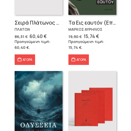
Σειρά Πλάτωνος Πολιτεία
Τα Εις εαυτόν (Επίτομο) – Μάρκος Αυρήλιος
ΠΛΑΤΩΝ
ΜΑΡΚΟΣ ΑΥΡΗΛΙΟΣ
Original
Η
Original
Η
60,40
€
15,74
€
86,31
€
19,90
€
price
τρέχουσα
price
τρέχουσα
Προηγούμενη τιμή:
Προηγούμενη τιμή:
was:
τιμή
was:
τιμή
60,40
€
.
15,74
€
.
86,31 €.
είναι:
19,90 €.
είναι:
60,40 €.
15,74 €.
ΑΓΟΡΑ
ΑΓΟΡΑ