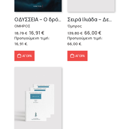
OΔΥΣΣΕΙΑ – Ο δρόμος της επιστροφής
Σειρά Ιλιάδα – Δεμένο
ΟΜΗΡΟΣ
Όμηρος
Original
Η
Original
Η
16,91
€
66,00
€
18,79
€
139,80
€
price
τρέχουσα
price
τρέχουσα
Προηγούμενη τιμή:
Προηγούμενη τιμή:
was:
τιμή
was:
τιμή
16,91
€
.
66,00
€
.
18,79 €.
είναι:
139,80 €.
είναι:
16,91 €.
66,00 €.
ΑΓΟΡΑ
ΑΓΟΡΑ