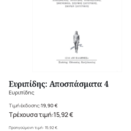
Ευριπίδης: Αποσπάσματα 4
Ευριπίδης
19,90
€
Original
15,92
€
price
Η
was:
τρέχουσα
Προηγούμενη τιμή:
15,92
€
.
19,90 €.