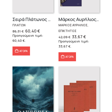
Σειρά Πλάτωνος Πολιτεία
Μάρκος Αυρήλιος & Επίκτητος (Επίτομα)
ΠΛΑΤΩΝ
ΜΑΡΚΟΣ ΑΥΡΗΛΙΟΣ,
Original
Η
60,40
€
ΕΠΙΚΤΗΤΟΣ
86,31
€
price
τρέχουσα
Προηγούμενη τιμή:
Original
Η
33,67
€
42,09
€
was:
τιμή
price
τρέχουσα
60,40
€
.
Προηγούμενη τιμή:
86,31 €.
είναι:
was:
τιμή
60,40 €.
33,67
€
.
42,09 €.
είναι:
33,67 €.
ΑΓΟΡΑ
ΑΓΟΡΑ