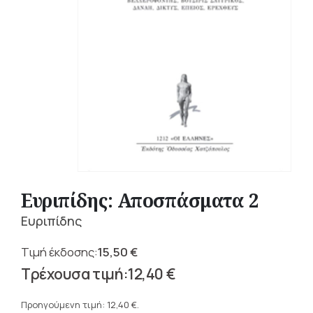
Ευριπίδης: Αποσπάσματα 2
Ευριπίδης
15,50
€
Original
12,40
€
price
Η
was:
τρέχουσα
Προηγούμενη τιμή:
12,40
€
.
15,50 €.