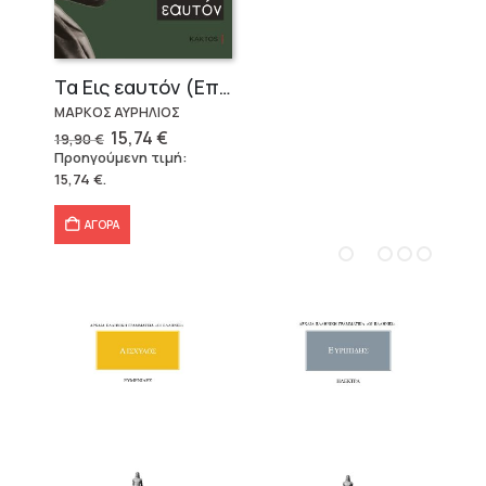
Τα Εις εαυτόν (Επίτομο) – Μάρκος Αυρήλιος
ΜΑΡΚΟΣ ΑΥΡΗΛΙΟΣ
Original
Η
15,74
€
19,90
€
price
τρέχουσα
Προηγούμενη τιμή:
was:
τιμή
15,74
€
.
19,90 €.
είναι:
15,74 €.
ΑΓΟΡΑ