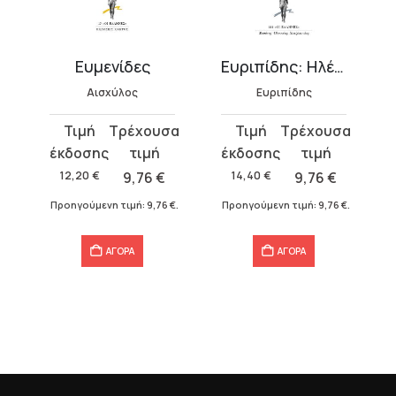
Ευμενίδες
Ευριπίδης: Ηλέκτρα
Αισχύλος
Ευριπίδης
Original
Η
Original
Η
price
τρέχουσα
price
τρέχουσα
was:
τιμή
was:
τιμή
12,20
€
9,76
€
14,40
€
9,76
€
12,20 €.
είναι:
14,40 €.
είναι:
€
.
Προηγούμενη τιμή:
9,76
€
.
Προηγούμενη τιμή:
9,76
€
.
9,76 €.
9,76 €.
ΑΓΟΡΑ
ΑΓΟΡΑ