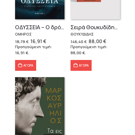
OΔΥΣΣΕΙΑ – Ο δρόμος της επιστροφής
Σειρά Θουκυδίδης – Δεμένο (4 τόμοι)
ΟΜΗΡΟΣ
ΘΟΥΚΥΔΙΔΗΣ
Original
Η
Original
Η
16,91
€
88,00
€
18,79
€
146,40
€
price
τρέχουσα
price
τρέχουσα
Προηγούμενη τιμή:
Προηγούμενη τιμή:
was:
τιμή
was:
τιμή
16,91
€
.
88,00
€
.
18,79 €.
είναι:
146,40 €.
είναι:
16,91 €.
88,00 €.
ΑΓΟΡΑ
ΑΓΟΡΑ