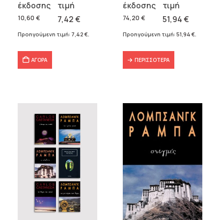
price
τρέχουσα
price
τρέχουσα
was:
τιμή
was:
τιμή
10,60
€
7,42
€
74,20
€
51,94
€
10,60 €.
είναι:
74,20 €.
είναι:
Προηγούμενη τιμή:
7,42
€
.
Προηγούμενη τιμή:
51,94
€
.
7,42 €.
51,94 €.
ΑΓΟΡΑ
ΠΕΡΙΣΣΌΤΕΡΑ