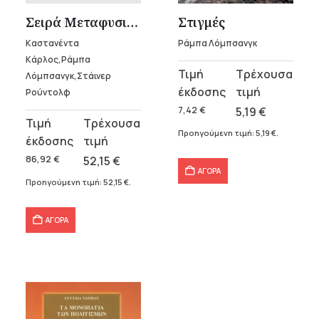
Σειρά Μεταφυσική και Σύγχρονη Ζωή (7 τόμοι)
Στιγμές
Καστανέντα
Ράμπα Λόμπσανγκ
Κάρλος,Ράμπα
Original
Η
Λόμπσανγκ,Στάινερ
price
τρέχουσα
Ρούντολφ
was:
τιμή
7,42
€
5,19
€
Original
Η
7,42 €.
είναι:
Προηγούμενη τιμή:
5,19
€
.
price
τρέχουσα
5,19 €.
was:
τιμή
86,92
€
52,15
€
ΑΓΟΡΑ
86,92 €.
είναι:
Προηγούμενη τιμή:
52,15
€
.
52,15 €.
ΑΓΟΡΑ