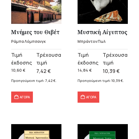
Μνήμες του Θιβέτ
Μυστική Αίγυπτος
Ράμπα Λόμπσανγκ
Μπράντον Πωλ
Original
Η
Original
Η
price
τρέχουσα
price
τρέχουσα
was:
τιμή
was:
τιμή
10,60
€
7,42
€
14,84
€
10,39
€
10,60 €.
είναι:
14,84 €.
είναι:
Προηγούμενη τιμή:
7,42
€
.
Προηγούμενη τιμή:
10,39
€
.
7,42 €.
10,39 €.
ΑΓΟΡΑ
ΑΓΟΡΑ