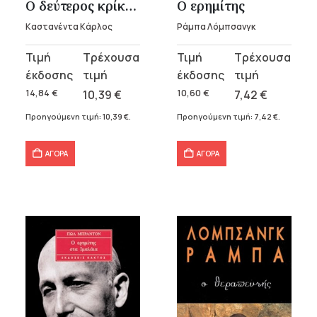
Ο δεύτερος κρίκος δύναμης
Ο ερημίτης
Καστανέντα Κάρλος
Ράμπα Λόμπσανγκ
Original
Η
Original
Η
price
τρέχουσα
price
τρέχουσα
was:
τιμή
was:
τιμή
14,84
€
10,39
€
10,60
€
7,42
€
14,84 €.
είναι:
10,60 €.
είναι:
Προηγούμενη τιμή:
10,39
€
.
Προηγούμενη τιμή:
7,42
€
.
10,39 €.
7,42 €.
ΑΓΟΡΑ
ΑΓΟΡΑ