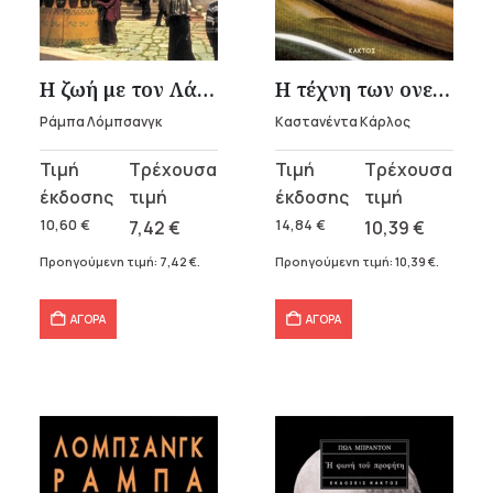
υσα
Η ζωή με τον Λάμα
Η τέχνη των ονείρων
Ράμπα Λόμπσανγκ
Καστανέντα Κάρλος
.
Original
Η
Original
Η
α
price
τρέχουσα
price
τρέχουσα
was:
τιμή
was:
τιμή
10,60
€
7,42
€
14,84
€
10,39
€
10,60 €.
είναι:
14,84 €.
είναι:
Προηγούμενη τιμή:
7,42
€
.
Προηγούμενη τιμή:
10,39
€
.
7,42 €.
10,39 €.
σα
ΑΓΟΡΑ
ΑΓΟΡΑ
α