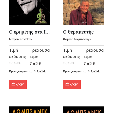
Ο ερημίτης στα Ιμαλάια
Ο θεραπευτής
Μπράντον Πωλ
Ράμπα Λόμπσανγκ
Original
Η
Original
Η
price
τρέχουσα
price
τρέχουσα
was:
τιμή
was:
τιμή
10,60
€
7,42
€
10,60
€
7,42
€
10,60 €.
είναι:
10,60 €.
είναι:
Προηγούμενη τιμή:
7,42
€
.
Προηγούμενη τιμή:
7,42
€
.
7,42 €.
7,42 €.
ΑΓΟΡΑ
ΑΓΟΡΑ