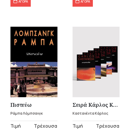
ΑΓΟΡΑ
ΑΓΟΡΑ
Πιστεύω
Σειρά Κάρλος Καστανέντα
Ράμπα Λόμπσανγκ
Καστανέντα Κάρλος
Original
Η
Original
Η