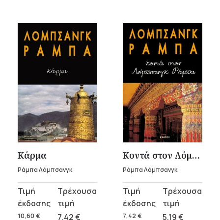
Κάρμα
Κοντά στον Λόμπσανγκ Ράμπα
Ράμπα Λόμπσανγκ
Ράμπα Λόμπσανγκ
Original
Η
Original
Η
price
τρέχουσα
price
τρέχουσα
was:
τιμή
was:
τιμή
10,60
€
7,42
€
7,42
€
5,19
€