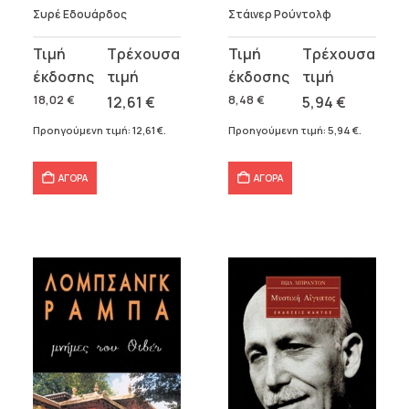
Συρέ Εδουάρδος
Στάινερ Ρούντολφ
Original
Η
Original
Η
price
τρέχουσα
price
τρέχουσα
was:
τιμή
was:
τιμή
18,02
€
12,61
€
8,48
€
5,94
€
18,02 €.
είναι:
8,48 €.
είναι:
Προηγούμενη τιμή:
12,61
€
.
Προηγούμενη τιμή:
5,94
€
.
12,61 €.
5,94 €.
ΑΓΟΡΑ
ΑΓΟΡΑ