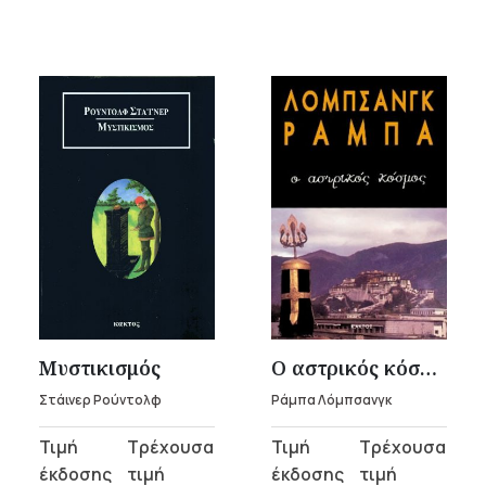
Μυστικισμός
Ο αστρικός κόσμος
Στάινερ Ρούντολφ
Ράμπα Λόμπσανγκ
Original
Η
Original
Η
price
τρέχουσα
price
τρέχουσα