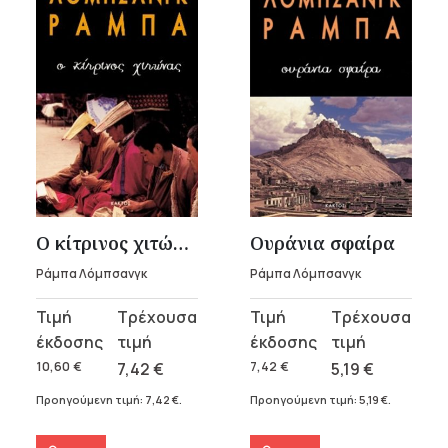
Ο κίτρινος χιτώνας
Ουράνια σφαίρα
Ράμπα Λόμπσανγκ
Ράμπα Λόμπσανγκ
Original
Η
Original
Η
price
τρέχουσα
price
τρέχουσα
was:
τιμή
was:
τιμή
10,60
€
7,42
€
7,42
€
5,19
€
10,60 €.
είναι:
7,42 €.
είναι:
Προηγούμενη τιμή:
7,42
€
.
Προηγούμενη τιμή:
5,19
€
.
7,42 €.
5,19 €.