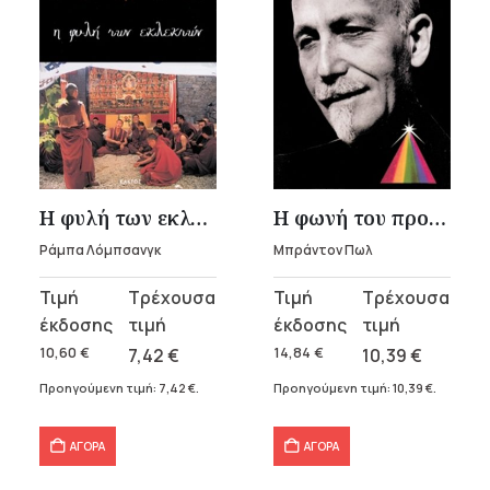
Η φυλή των εκλεκτών
Η φωνή του προφήτη
Ράμπα Λόμπσανγκ
Μπράντον Πωλ
Original
Η
Original
Η
price
τρέχουσα
price
τρέχουσα
was:
τιμή
was:
τιμή
10,60
€
7,42
€
14,84
€
10,39
€
10,60 €.
είναι:
14,84 €.
είναι:
Προηγούμενη τιμή:
7,42
€
.
Προηγούμενη τιμή:
10,39
€
.
7,42 €.
10,39 €.
ΑΓΟΡΑ
ΑΓΟΡΑ