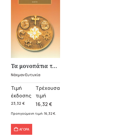
Τα μονοπάτια των πολιτισμών
Νάχμαν Ευτυχία
Original
Η
price
τρέχουσα
was:
τιμή
23,32
€
16,32
€
23,32 €.
είναι:
Προηγούμενη τιμή:
16,32
€
.
16,32 €.
ΑΓΟΡΑ