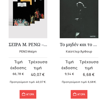
ΣΕΙΡΑ Μ. ΡΕΝΩ – Μ. Αλέξανδρος (4 τόμοι)
Το μηδέν και το άπειρο
ΡΕΝΩ Μαίρη
Καίστλερ Άρθουρ
Original
Η
Original
Η
price
τρέχουσα
price
τρέχουσα
was:
τιμή
was:
τιμή
66,78
€
40,07
€
9,54
€
6,68
€
66,78 €.
είναι:
9,54 €.
είναι:
Προηγούμενη τιμή:
40,07
€
.
Προηγούμενη τιμή:
6,68
€
.
40,07 €.
6,68 €.
ΑΓΟΡΑ
ΑΓΟΡΑ