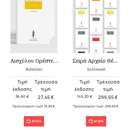
Αισχύλου Ορέστεια (3 τόμοι)
Σειρά Αρχαίο Θέατρο
Αισχύλος
Συλλογικό
Original
Η
Original
Η
price
τρέχουσα
price
τρέχουσα
was:
τιμή
was:
τιμή
36,60
€
27,45
€
749,20
€
299,65
€
36,60 €.
είναι:
749,20 €.
είναι:
Προηγούμενη τιμή:
19,90
€
.
Προηγούμενη τιμή:
299,65
€
.
27,45 €.
299,65 €.
ΑΓΟΡΑ
ΑΓΟΡΑ