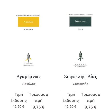
Αγαμέμνων
Σοφοκλής: Αίας
Αισχύλος
Σοφοκλής
Original
Η
Original
Η
price
τρέχουσα
price
τρέχουσα
was:
τιμή
was:
τιμή
12,20
€
9,76
€
12,20
€
9,76
€