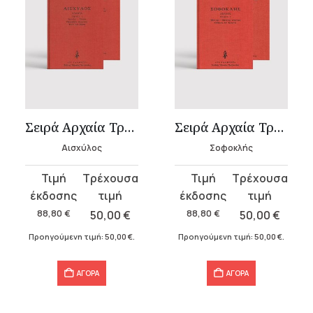
Σειρά Αρχαία Τραγωδία – Αισχύλος
Σειρά Αρχαία Τραγωδία – Σοφοκλής
Αισχύλος
Σοφοκλής
Original
Η
Original
Η
price
τρέχουσα
price
τρέχουσα
was:
τιμή
was:
τιμή
88,80
€
50,00
€
88,80
€
50,00
€
88,80 €.
είναι:
88,80 €.
είναι:
Προηγούμενη τιμή:
50,00
€
.
Προηγούμενη τιμή:
50,00
€
.
50,00 €.
50,00 €.
ΑΓΟΡΑ
ΑΓΟΡΑ