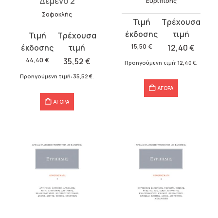
Δεμένο 2
Ευριπίδης
Σοφοκλής
Original
Η
price
τρέχουσα
Original
Η
was:
τιμή
price
τρέχουσα
15,50
€
12,40
€
15,50 €.
είναι:
was:
τιμή
44,40
€
35,52
€
Προηγούμενη τιμή:
12,40
€
.
12,40 €.
44,40 €.
είναι:
Προηγούμενη τιμή:
35,52
€
.
35,52 €.
ΑΓΟΡΑ
ΑΓΟΡΑ