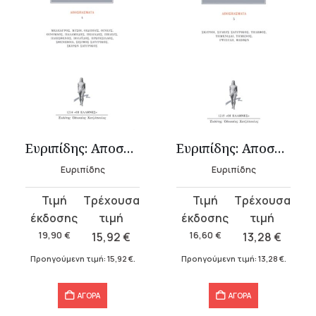
Ευριπίδης: Αποσπάσματα 4
Ευριπίδης: Αποσπάσματα 5
Ευριπίδης
Ευριπίδης
Original
Η
Original
Η
price
τρέχουσα
price
τρέχουσα
was:
τιμή
was:
τιμή
19,90
€
15,92
€
16,60
€
13,28
€
19,90 €.
είναι:
16,60 €.
είναι:
Προηγούμενη τιμή:
15,92
€
.
Προηγούμενη τιμή:
13,28
€
.
15,92 €.
13,28 €.
ΑΓΟΡΑ
ΑΓΟΡΑ