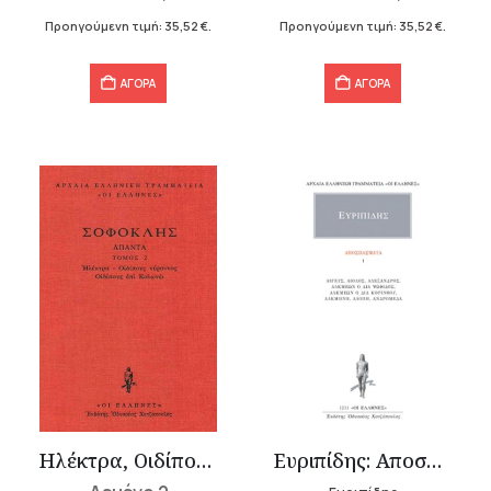
44,40 €.
είναι:
44,40 €.
είναι:
Προηγούμενη τιμή:
35,52
€
.
Προηγούμενη τιμή:
35,52
€
.
35,52 €.
35,52 €.
ΑΓΟΡΑ
ΑΓΟΡΑ
Ηλέκτρα, Οιδίπους τύραννος, Οιδίπους επί Κολωνώ
Ευριπίδης: Αποσπάσματα 1