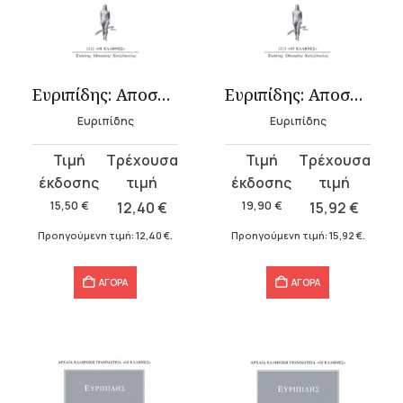
Ευριπίδης: Αποσπάσματα 2
Ευριπίδης: Αποσπάσματα 3
Ευριπίδης
Ευριπίδης
Original
Η
Original
Η
price
τρέχουσα
price
τρέχουσα
was:
τιμή
was:
τιμή
15,50
€
12,40
€
19,90
€
15,92
€
15,50 €.
είναι:
19,90 €.
είναι:
Προηγούμενη τιμή:
12,40
€
.
Προηγούμενη τιμή:
15,92
€
.
12,40 €.
15,92 €.
ΑΓΟΡΑ
ΑΓΟΡΑ