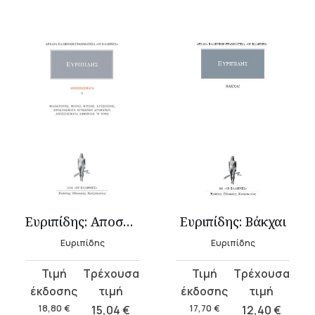
Ευριπίδης: Αποσπάσματα 6
Ευριπίδης: Βάκχαι
Ευριπίδης
Ευριπίδης
Original
Η
Original
Η
price
τρέχουσα
price
τρέχουσα
was:
τιμή
was:
τιμή
18,80
€
15,04
€
17,70
€
12,40
€