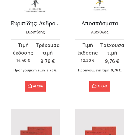
Ευριπίδης: Ανδρομάχη
Αποσπάσματα
Ευριπίδης
Αισχύλος
Original
Η
Original
Η
price
τρέχουσα
price
τρέχουσα
was:
τιμή
was:
τιμή
14,40
€
9,76
€
12,20
€
9,76
€
14,40 €.
είναι:
12,20 €.
είναι:
Προηγούμενη τιμή:
9,76
€
.
Προηγούμενη τιμή:
9,76
€
.
9,76 €.
9,76 €.
ΑΓΟΡΑ
ΑΓΟΡΑ