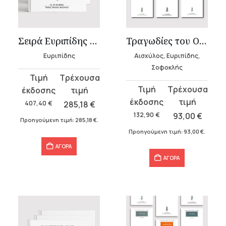
υσα
Σειρά Ευριπίδης (27 τόμοι)
Τραγωδίες του Ομηρικού Κύκλου
Ευριπίδης
Αισχύλος, Ευριπίδης,
.
Σοφοκλής
Original
Η
α
Original
Η
price
τρέχουσα
price
τρέχουσα
was:
τιμή
407,40
€
285,18
€
was:
τιμή
407,40 €.
είναι:
132,90
€
93,00
€
Προηγούμενη τιμή:
285,18
€
.
132,90 €.
είναι:
285,18 €.
Προηγούμενη τιμή:
93,00
€
.
93,00 €.
σα
ΑΓΟΡΑ
ΑΓΟΡΑ
α