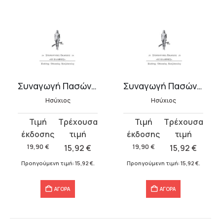
Συναγωγή Πασών Λέξεων Κατά Στοιχείον Μ-Π
Συναγωγή Πασών Λέξεων Κατά Στοιχείον Ρ-Ω
Ησύχιος
Ησύχιος
Original
Η
Original
Η
price
τρέχουσα
price
τρέχουσα
was:
τιμή
was:
τιμή
19,90
€
15,92
€
19,90
€
15,92
€
19,90 €.
είναι:
19,90 €.
είναι:
Προηγούμενη τιμή:
15,92
€
.
Προηγούμενη τιμή:
15,92
€
.
15,92 €.
15,92 €.
ΑΓΟΡΑ
ΑΓΟΡΑ