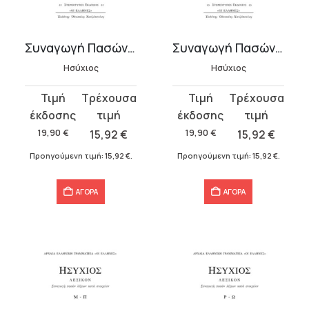
υσα
Συναγωγή Πασών Λέξεων Κατά Στοιχείον Γ-Ε
Συναγωγή Πασών Λέξεων Κατά Στοιχείον Ζ-Λ
Ησύχιος
Ησύχιος
.
Original
Η
Original
Η
price
τρέχουσα
price
τρέχουσα
α
was:
τιμή
was:
τιμή
19,90
€
15,92
€
19,90
€
15,92
€
19,90 €.
είναι:
19,90 €.
είναι:
Προηγούμενη τιμή:
15,92
€
.
Προηγούμενη τιμή:
15,92
€
.
15,92 €.
15,92 €.
ΑΓΟΡΑ
ΑΓΟΡΑ
σα
α