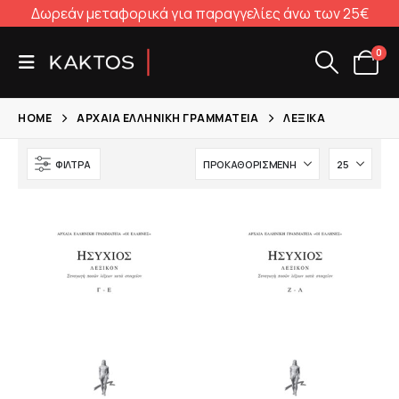
Δωρεάν μεταφορικά για παραγγελίες άνω των 25€
0
HOME
ΑΡΧΑΊΑ ΕΛΛΗΝΙΚΉ ΓΡΑΜΜΑΤΕΊΑ
ΛΕΞΙΚΆ
ΦΊΛΤΡΑ
α
σα