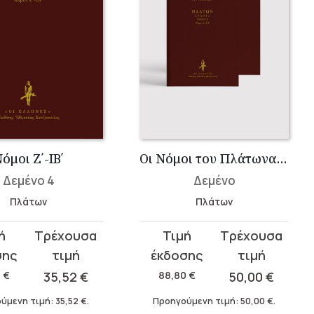
όμοι Ζ΄-ΙΒ΄
Οι Νόμοι του Πλάτωνα (2 τόμοι)
Δεμένο 4
Δεμένο
Πλάτων
Πλάτων
Original
Η
σα
price
τρέχουσα
was:
τιμή
0
€
35,52
€
88,80
€
50,00
€
.
88,80 €.
είναι:
ύμενη τιμή:
35,52
€
.
Προηγούμενη τιμή:
50,00
€
.
.
50,00 €.