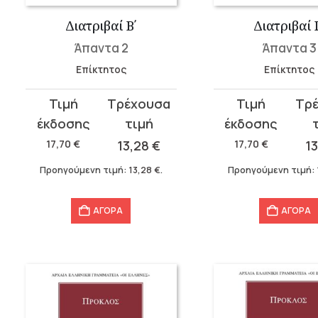
Διατριβαί Β΄
Διατριβαί 
Άπαντα 2
Άπαντα 3
Επίκτητος
Επίκτητος
Original
Η
Original
Η
price
τρέχουσα
price
τρέχουσα
was:
τιμή
was:
τιμή
17,70
€
13,28
€
17,70
€
1
17,70 €.
είναι:
17,70 €.
είναι:
Προηγούμενη τιμή:
13,28
€
.
Προηγούμενη τιμή:
13,28 €.
13,28 €.
ΑΓΟΡΑ
ΑΓΟΡΑ