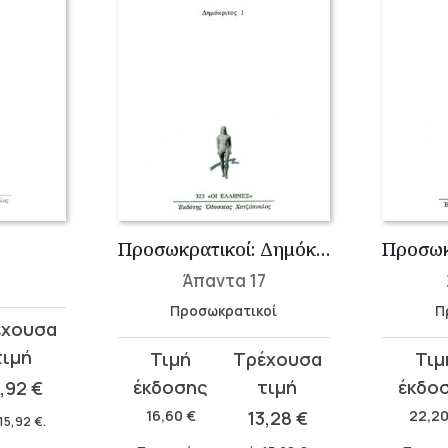
Προσωκρατικοί: Δημόκριτος 1
Άπαντα 17
Προσωκρατικοί
Π
Original
Η
Original
Η
price
τρέχουσα
price
τρέχου
5,92
€
was:
τιμή
was:
τιμή
16,60
€
13,28
€
22,2
15,92
€
.
16,60 €.
είναι:
22,20 €
είναι: