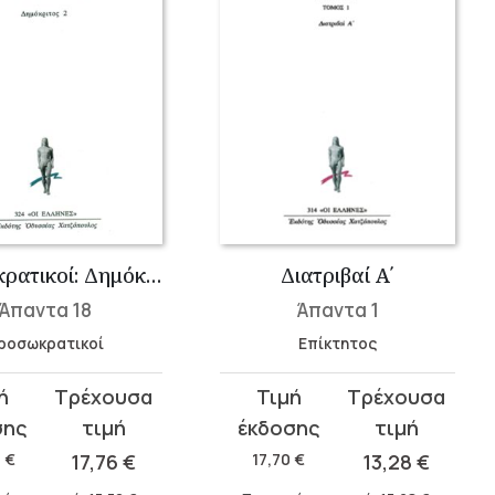
Προσωκρατικοί: Δημόκριτος 2
Διατριβαί Α΄
Άπαντα 18
Άπαντα 1
ροσωκρατικοί
Επίκτητος
Original
Η
σα
price
τρέχουσα
was:
τιμή
0
€
17,76
€
17,70
€
13,28
€
.
17,70 €.
είναι: