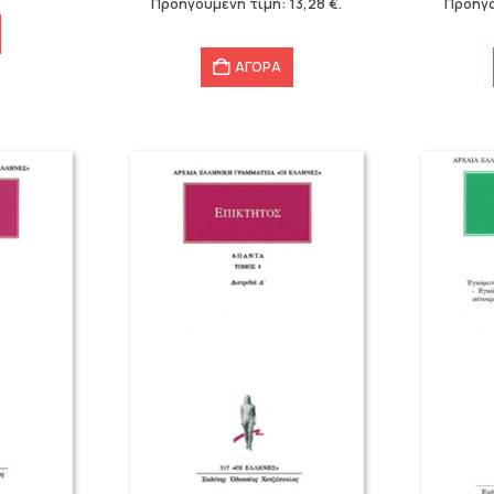
Προηγούμενη τιμή:
13,28
€
.
Προηγο
13,28 €.
17,76 €.
ΑΓΟΡΑ