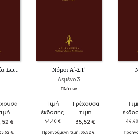
Πλάτων: Απολογία Σωκράτους – Κρίτων – Φαίδων
Νόμοι Α΄-ΣΤ΄
Ν
Δεμένο 3
Πλάτων
Original
Η
Original
Η
price
τρέχουσα
price
τρέχου
was:
τιμή
was:
τιμή
5,52
€
44,40
€
35,52
€
44,4
44,40 €.
είναι:
44,40 €
είναι:
35,52
€
.
Προηγούμενη τιμή:
35,52
€
.
Προηγο
35,52 €.
35,52 €