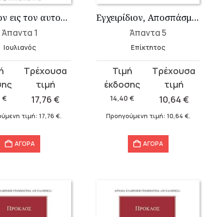
Εγκώμιον εις τον αυτοκράτορα Κωνστάντιον, Ευσεβείας της βασιλίδο...
Εγχειρίδιον, Αποσπάσματα
Άπαντα 1
Άπαντα 5
Ιουλιανός
Επίκτητος
Original
Η
σα
price
τρέχουσα
was:
τιμή
0
€
17,76
€
14,40
€
10,64
€
.
14,40 €.
είναι:
ύμενη τιμή:
17,76
€
.
Προηγούμενη τιμή:
10,64
€
.
10,64 €.
ΑΓΟΡΑ
ΑΓΟΡΑ