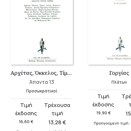
Αρχύτας, Όκκελος, Τίμαιος, Ικέτας, Έκφαντος, Ξενόφιλος, Διοκλής-Εχ�...
Γοργίας
Άπαντα 13
Πλάτων
Προσωκρατικοί
Original
Η
price
τρέχουσα
Original
Η
was:
τιμή
price
τρέχουσα
19,90
€
1
19,90 €.
είναι:
was:
τιμή
16,60
€
13,28
€
Προηγούμενη τιμή:
15,92 €.
16,60 €.
είναι: