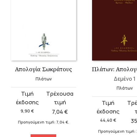
Απολογία Σωκράτους
Δεμένο 1
Πλάτων
Πλάτων
Original
Η
price
τρέχουσα
Original
Η
was:
τιμή
price
τρέχουσα
9,90
€
7,04
€
9,90 €.
είναι:
was:
τιμή
44,40
€
3
Προηγούμενη τιμή:
7,04
€
.
7,04 €.
44,40 €.
είναι:
Προηγούμενη τιμή:
35,52 €.