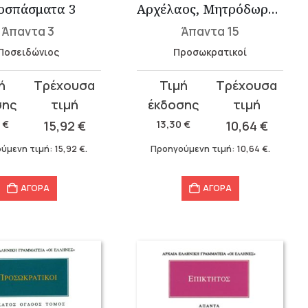
οσπάσματα 3
Αρχέλαος, Μητρόδωρος ο Λαμψακηνός, Κλείδημος, Ιδαίος, Διογένης ο Α...
Άπαντα 3
Άπαντα 15
Ποσειδώνιος
Προσωκρατικοί
Original
Η
σα
price
τρέχουσα
was:
τιμή
0
€
15,92
€
13,30
€
10,64
€
.
13,30 €.
είναι:
ύμενη τιμή:
15,92
€
.
Προηγούμενη τιμή:
10,64
€
.
.
10,64 €.
ΑΓΟΡΑ
ΑΓΟΡΑ