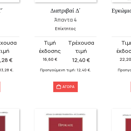
Γ΄
Διατριβαί Δ΄
Άπαντα 4
Επίκτητος
Original
Η
Original
Η
price
τρέχουσα
price
τρέχου
was:
τιμή
was:
τιμή
3,28
€
16,60
€
12,40
€
22,2
16,60 €.
είναι:
22,20 €
είναι:
13,28
€
.
Προηγούμενη τιμή:
12,40
€
.
Προηγο
12,40 €.
17,76 €.
ΑΓΟΡΑ