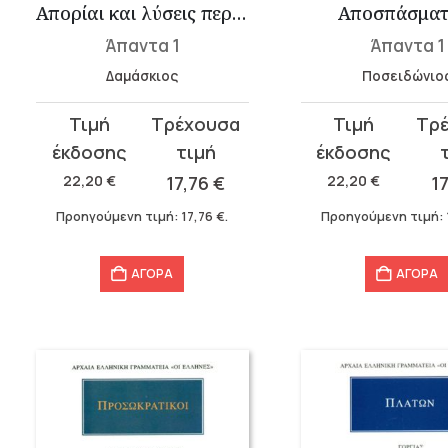
Απορίαι και λύσεις περί των πρώτων αρχών 1
Αποσπάσματ
Άπαντα 1
Άπαντα 1
Δαμάσκιος
Ποσειδώνιο
Original
Η
Original
Η
price
τρέχουσα
price
τρέχουσα
was:
τιμή
was:
τιμή
22,20
€
17,76
€
22,20
€
1
22,20 €.
είναι:
22,20 €.
είναι:
Προηγούμενη τιμή:
17,76
€
.
Προηγούμενη τιμή:
17,76 €.
17,76 €.
ΑΓΟΡΑ
ΑΓΟΡΑ