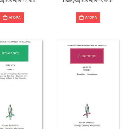
ύμενη τιμή:
17,76
€
.
Προηγούμενη τιμή:
13,28
€
.
13,28 €.
ΑΓΟΡΑ
ΑΓΟΡΑ