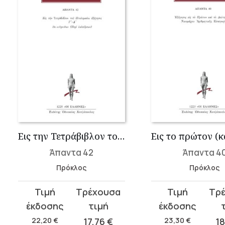
Εις την Τετράβιβλον του Πτολεμαίου εξήγησις Γ΄-Δ΄, De eclipsibus (Περί ε�...
Άπαντα 42
Άπαντα 4
Πρόκλος
Πρόκλος
Original
Η
Original
Η
price
τρέχουσα
price
τρέχουσα
was:
τιμή
was:
τιμή
22,20
€
17,76
€
23,30
€
1