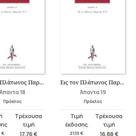
Εις τον Πλάτωνος Παρμενίδην Γ΄-Δ΄
Εις τον Πλάτωνος Παρμενίδην Ε΄-ΣΤ΄
Άπαντα 18
Άπαντα 19
Πρόκλος
Πρόκλος
Original
Η
σα
price
τρέχουσα
was:
τιμή
0
€
17,76
€
21,10
€
16,88
€