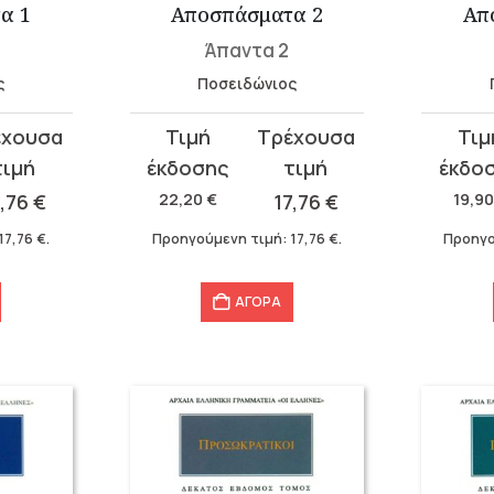
α 1
Αποσπάσματα 2
Απ
Άπαντα 2
ς
Ποσειδώνιος
Original
Η
Original
Η
price
τρέχουσα
price
τρέχου
was:
τιμή
was:
τιμή
7,76
€
22,20
€
17,76
€
19,9
22,20 €.
είναι:
19,90 €
είναι:
17,76
€
.
Προηγούμενη τιμή:
17,76
€
.
Προηγο
17,76 €.
15,92 €
ΑΓΟΡΑ