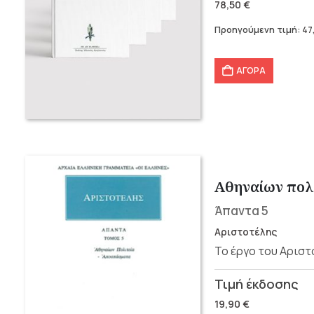
price
τρέχουσα
78,50
€
was:
τιμή
Προηγούμενη τιμή:
47
78,50 €.
είναι:
47,10 €.
ΑΓΟΡΑ
Αθηναίων πολ
Άπαντα 5
Αριστοτέλης
Το έργο του Αρισ
Original
Η
price
τρέχουσα
19,90
€