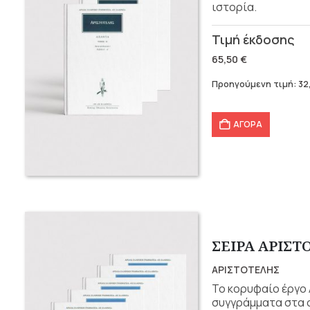
ιστορία.
Original
Η
price
τρέχουσα
65,50
€
was:
τιμή
Προηγούμενη τιμή:
32
65,50 €.
είναι:
32,75 €.
ΑΓΟΡΑ
ΣΕΙΡΑ ΑΡΙΣΤ
ΑΡΙΣΤΟΤΕΛΗΣ
Το κορυφαίο έργο 
συγγράμματα στα ο