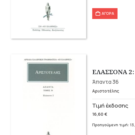
22,20 €.
είναι:
17,76 €.
ΑΓΟΡΑ
ΕΛΑΣΣΟΝΑ 2: 
Άπαντα 36
Αριστοτέλης
Original
Η
price
τρέχουσα
16,60
€
was:
τιμή
Προηγούμενη τιμή:
13
16,60 €.
είναι: