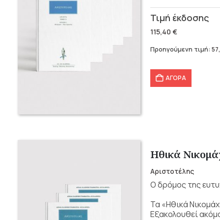
Original
Η
price
τρέχουσα
115,40
€
was:
τιμή
Προηγούμενη τιμή:
57
115,40 €.
είναι:
57,70 €.
ΑΓΟΡΑ
Ηθικά Νικομάχ
Αριστοτέλης
Ο δρόμος της ευτυ
Τα «Ηθικά Νικομάχ
Εξακολουθεί ακόμα