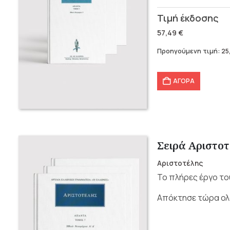
Original
Η
price
τρέχουσα
57,49
€
was:
τιμή
Προηγούμενη τιμή:
25
57,49 €.
είναι:
40,25 €.
ΑΓΟΡΑ
Σειρά Αριστοτ
Αριστοτέλης
Το πλήρες έργο το
Απόκτησε τώρα ολό