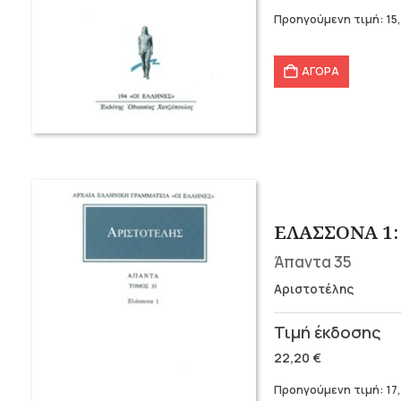
was:
τιμή
Προηγούμενη τιμή:
15
19,90 €.
είναι:
15,92 €.
ΑΓΟΡΑ
ΕΛΑΣΣΟΝΑ 1: Π
Άπαντα 35
Αριστοτέλης
Original
Η
price
τρέχουσα
22,20
€
was:
τιμή
Προηγούμενη τιμή:
17