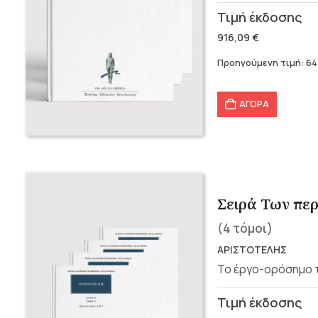
Original
Η
price
τρέχουσα
916,09
€
was:
τιμή
Προηγούμενη τιμή:
64
916,09 €.
είναι:
641,25 €.
ΑΓΟΡΑ
Σειρά Των περ
(4 τόμοι)
ΑΡΙΣΤΟΤΕΛΗΣ
Το έργο-ορόσημο τ
Original
Η