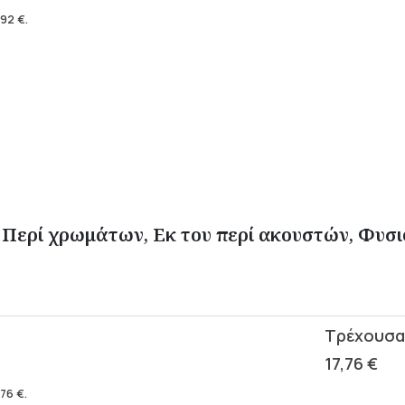
,92
€
.
ερί χρωμάτων, Εκ του περί ακουστών, Φυσιο
17,76
€
,76
€
.