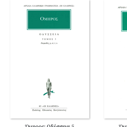
Όμηρος: Οδύσσεια 5
Όμ