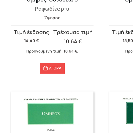
Ραψωδίες ρ-υ
Όμηρος
Original
Η
Original
Η
price
τρέχουσα
price
τρέχουσ
14,40
€
10,64
€
15,5
was:
τιμή
was:
τιμή
Προηγούμενη τιμή:
10,64
€
.
Προ
14,40 €.
είναι:
15,50 €.
είναι:
10,64 €.
11,52 €.
ΑΓΟΡΑ