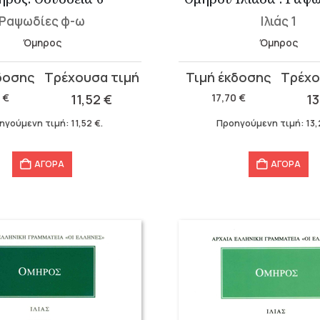
Ραψωδίες φ-ω
Ιλιάς 1
Όμηρος
Όμηρος
Original
Η
α
price
τρέχουσα
0
€
11,52
€
17,70
€
1
was:
τιμή
ηγούμενη τιμή:
11,52
€
.
Προηγούμενη τιμή:
13
17,70 €.
είναι:
13,28 €.
ΑΓΟΡΑ
ΑΓΟΡΑ