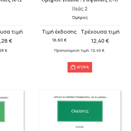
Ιλιάς 2
Όμηρος
Original
Η
price
τρέχουσα
3,28
€
16,60
€
12,40
€
was:
τιμή
,28
€
.
Προηγούμενη τιμή:
12,40
€
.
16,60 €.
είναι:
12,40 €.
ΑΓΟΡΑ