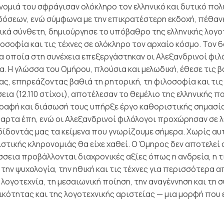
νομιά του σφράγισαν ολόκληρο τον ελληνικό και δυτικό πολ
όσεων, ενώ σύμφωνα με την επικρατέστερη εκδοχή, πέθανε 
ικά σύνθετη, δημιούργησε το υπόβαθρο της ελληνικής λογοτ
λοσοφία και τις τέχνες σε ολόκληρο τον αρχαίο κόσμο. Τον 
τα οποία στη συνέχεια επεξεργάστηκαν οι Αλεξανδρινοί φι
α. Η γλώσσα του Ομήρου, πλούσια και μελωδική, έθεσε τις β
ς, επηρεάζοντας βαθιά τη ρητορική, τη φιλοσοφία και τις τέ
εια (12.110 στίχοι), αποτέλεσαν το θεμέλιο της ελληνικής 
ραφή και διάσωσή τους υπήρξε έργο καθοριστικής σημασίας
αρτα έπη, ενώ οι Αλεξανδρινοί φιλόλογοι προχώρησαν σε 
ίδοντάς μας τα κείμενα που γνωρίζουμε σήμερα. Χωρίς αυτό
ιστικής κληρονομιάς θα είχε χαθεί. Ο Όμηρος δεν αποτελεί
σεια προβάλλονται διαχρονικές αξίες όπως η ανδρεία, η τιμ
την ψυχολογία, την ηθική και τις τέχνες για περισσότερα α
ή λογοτεχνία, τη μεσαιωνική ποίηση, την αναγέννηση και τη
κότητας και της λογοτεχνικής αριστείας — μια μορφή που 