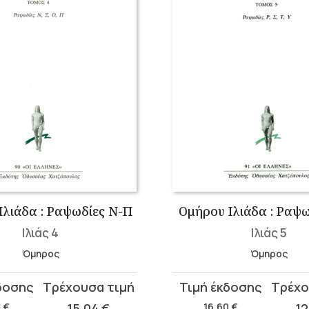
Ιλιάδα : Ραψωδίες Ν-Π
Ομήρου Ιλιάδα : Ραψω
Ιλιάς 4
Ιλιάς 5
Όμηρος
Όμηρος
Original
Η
α
price
τρέχουσα
0
€
15,04
€
16,60
€
1