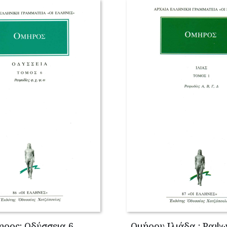
ηρος: Οδύσσεια 6
Ομήρου Ιλιάδα : Ραψω