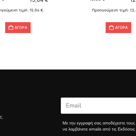
was:
τιμή
ηγούμενη τιμή:
15,04
€
.
Προηγούμενη τιμή:
12
16,60 €.
είναι:
12,40 €.
ΑΓΟΡΑ
ΑΓΟΡΑ
ς,
Με την εγγραφή σας αποδέχεστε του
να λαμβάνετε emails από τις Εκδόσει