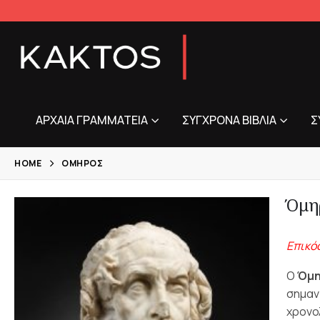
ΑΡΧΑΊΑ ΓΡΑΜΜΑΤΕΊΑ
ΣΎΓΧΡΟΝΑ ΒΙΒΛΊΑ
Σ
HOME
ΌΜΗΡΟΣ
Όμη
Επικός
Ο
Όμη
σημαν
χρονο