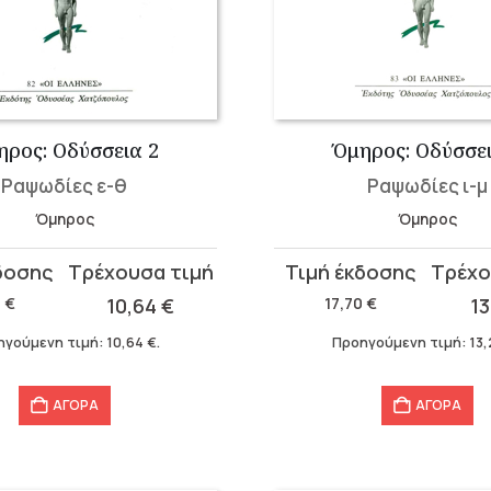
ηρος: Οδύσσεια 2
Όμηρος: Οδύσσει
Ραψωδίες ε-θ
Ραψωδίες ι-μ
Όμηρος
Όμηρος
Original
Η
α
price
τρέχουσα
0
€
10,64
€
17,70
€
1
was:
τιμή
ηγούμενη τιμή:
10,64
€
.
Προηγούμενη τιμή:
13
17,70 €.
είναι:
13,28 €.
ΑΓΟΡΑ
ΑΓΟΡΑ