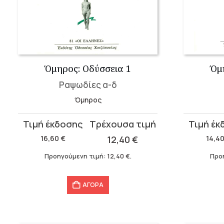
Όμηρος: Οδύσσεια 1
Όμ
Ραψωδίες α-δ
Όμηρος
Original
Η
Original
Η
price
τρέχουσα
price
τρέχουσ
16,60
€
12,40
€
14,4
was:
τιμή
was:
τιμή
Προηγούμενη τιμή:
12,40
€
.
Προ
16,60 €.
είναι:
14,40 €.
είναι:
12,40 €.
10,64 €.
ΑΓΟΡΑ