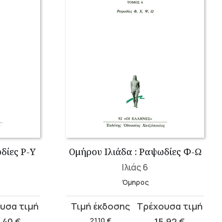
δίες Ρ-Υ
Ομήρου Ιλιάδα : Ραψωδίες Φ-Ω
Ιλιάς 6
Όμηρος
Original
Η
price
τρέχουσα
2,40
€
21,10
€
15,92
€