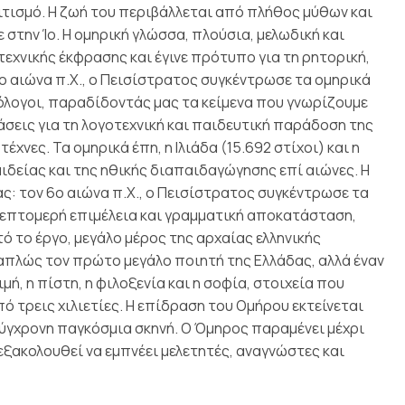
ιτισμό. Η ζωή του περιβάλλεται από πλήθος μύθων και
στην Ίο.
Η ομηρική γλώσσα, πλούσια, μελωδική και
εχνικής έκφρασης και έγινε πρότυπο για τη ρητορική,
6ο αιώνα π.Χ., ο Πεισίστρατος συγκέντρωσε τα ομηρικά
λόλογοι, παραδίδοντάς μας τα κείμενα που γνωρίζουμε
άσεις για τη λογοτεχνική και παιδευτική παράδοση της
χνες. Τα ομηρικά έπη, η Ιλιάδα (15.692 στίχοι) και η
παιδείας και της ηθικής διαπαιδαγώγησης επί αιώνες. Η
: τον 6ο αιώνα π.Χ., ο Πεισίστρατος συγκέντρωσε τα
λεπτομερή επιμέλεια και γραμματική αποκατάσταση,
 το έργο, μεγάλο μέρος της αρχαίας ελληνικής
 απλώς τον πρώτο μεγάλο ποιητή της Ελλάδας, αλλά έναν
ή, η πίστη, η φιλοξενία και η σοφία, στοιχεία που
πό τρεις χιλιετίες. Η επίδραση του Ομήρου εκτείνεται
 σύγχρονη παγκόσμια σκηνή. Ο Όμηρος παραμένει μέχρι
εξακολουθεί να εμπνέει μελετητές, αναγνώστες και