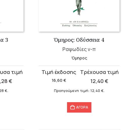
α 3
Όμηρος: Οδύσσεια 4
Ραψωδίες ν-π
Όμηρος
Original
Η
price
τρέχουσα
3,28
€
16,60
€
12,40
€
was:
τιμή
,28
€
.
Προηγούμενη τιμή:
12,40
€
.
16,60 €.
είναι:
12,40 €.
ΑΓΟΡΑ