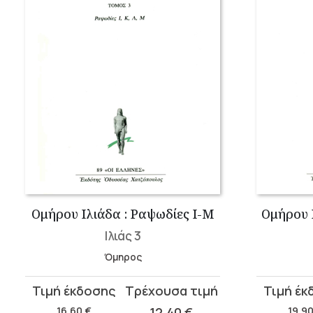
Ομήρου Ιλιάδα : Ραψωδίες Ι-Μ
Ομήρου 
Ιλιάς 3
Όμηρος
Original
Η
Original
Η
price
τρέχουσα
price
τρέχουσ
16,60
€
12,40
€
19,9