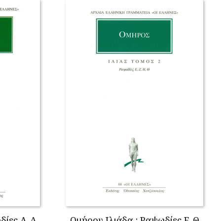
δίες Α-Δ
Ομήρου Ιλιάδα : Ραψωδίες Ε-Θ