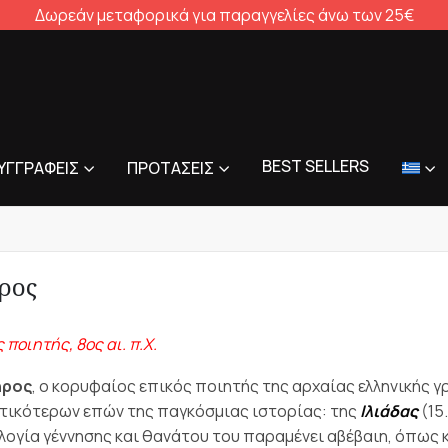
Δωρεάν μεταφορικά για παραγγελίες άνω των 25€
BEST SELLERS
ΥΓΓΡΑΦΕΊΣ
ΠΡΟΤΆΣΕΙΣ
ρος
 ποιητής, 8oς αι. π.Χ.
ρος
, ο κορυφαίος επικός ποιητής της αρχαίας ελληνικής 
τικότερων επών της παγκόσμιας ιστορίας: της
Ιλιάδας
(15
λογία γέννησης και θανάτου του παραμένει αβέβαιη, όπως κα