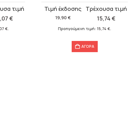
Original
Η
price
τρέχουσα
3,07
€
19,90
€
15,74
€
was:
τιμή
,07
€
.
Προηγούμενη τιμή:
15,74
€
.
19,90 €.
είναι:
15,74 €.
ΑΓΟΡΑ