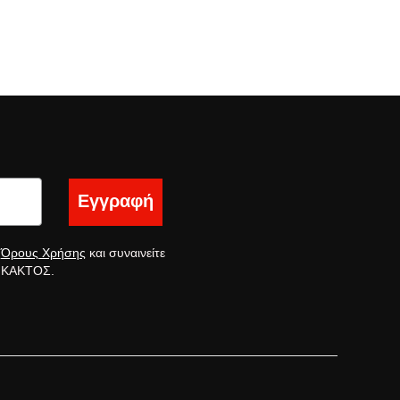
Εγγραφή
ς
Όρους Χρήσης
και συναινείτε
ς ΚΑΚΤΟΣ.