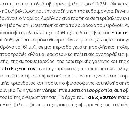
ένα από τα πιο πολυδιαβασμένα φιλοσοφικά βιβλία όλων τω
 ηθική βελτίωση και την αναζήτηση της ευδαιμονίας.
Γεννημ
ριανού, ο Μάρκος Αυρήλιος ανατράφηκε σε περιβάλλον έντ
κή μόρφωση. Υιοθετήθηκε από τον διάδοχο του θρόνου, Αντ
ιλοσοφία, μελετώντας σε βάθος τις Διατριβές του
Επίκτη
υπήρξε για αυτόν μόνο θεωρία· έγινε τρόπος ζωής και οδη
ρόνο το 161 μ.Χ., σε μια περίοδο γεμάτη προκλήσεις: πολέ
καταστροφές αλλά και εσωτερικές πολιτικές αναταράξεις, 
ετής, της αυτοκυριαρχίας, της εσωτερικής γαλήνης και της
ου
Τα Εις Εαυτόν
, αν και γραμμένο ως προσωπικό ημερολόγιο
ιά τη δυτική φιλοσοφική σκέψη και την αυτογνωσία εκατο
ικής τριανδρίας και πρότυπο φιλοσοφικής και ηθικής ακε
ούν μια ζωή γεμάτη
νόημα
,
πνευματική ισορροπία
,
αυτοβ
στορία της ανθρωπότητας. Το έργο του
Τα Εις Εαυτόν
παρα
ν ηθική φιλοσοφία και τις πρακτικές εφαρμογές της στωική