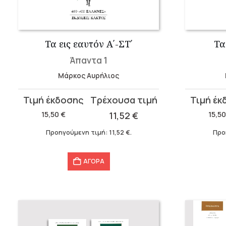
Τα εις εαυτόν Α΄-ΣΤ΄
Τα
Άπαντα 1
Μάρκος Αυρήλιος
Original
Η
Original
Η
price
τρέχουσα
price
τρέχουσ
15,50
€
11,52
€
15,5
was:
τιμή
was:
τιμή
Προηγούμενη τιμή:
11,52
€
.
Προ
15,50 €.
είναι:
15,50 €.
είναι:
11,52 €.
11,52 €.
ΑΓΟΡΑ