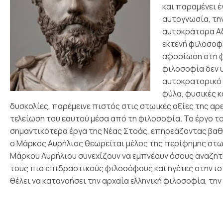
και παραμένει 
αυτογνωσία, την
αυτοκράτορα Αδ
εκτενή φιλοσοφι
αφοσίωση στη φ
φιλοσοφία δεν 
αυτοκρατορικό θ
φύλα, φυσικές 
δυσκολίες, παρέμεινε πιστός στις στωικές αξίες της αρ
τελείωση του εαυτού μέσα από τη φιλοσοφία.
Το έργο τ
σημαντικότερα έργα της Νέας Στοάς, επηρεάζοντας βαθ
ο Μάρκος Αυρήλιος θεωρείται μέλος της περίφημης στω
Μάρκου Αυρήλιου συνεχίζουν να εμπνέουν όσους αναζητ
τους πιο επιδραστικούς φιλοσόφους και ηγέτες στην ι
θέλει να κατανοήσει την αρχαία ελληνική φιλοσοφία, τη