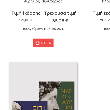
Αυρήλιος ,Πλούταρχος
Πλού
Original
Η
Original
Η
price
τρέχουσα
price
τρέχουσ
121,80
€
85,26
€
208,
was:
τιμή
was:
τιμή
Προηγούμενη τιμή:
85,26
€
.
Προη
121,80 €.
είναι:
208,21 €.
είναι:
85,26 €.
104,10 €.
ΑΓΟΡΑ