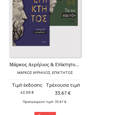
Μάρκος Αυρήλιος & Επίκτητος (Επίτομα)
ΜΑΡΚΟΣ ΑΥΡΗΛΙΟΣ, ΕΠΙΚΤΗΤΟΣ
Original
Η
price
τρέχουσα
42,09
€
33,67
€
was:
τιμή
Προηγούμενη τιμή:
33,67
€
.
42,09 €.
είναι:
33,67 €.