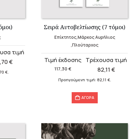
όμοι)
Σειρά Αυτοβελτίωσης (7 τόμοι)
ς
Επίκτητος,Μάρκος Αυρήλιος
,Πλούταρχος
Original
Η
1,70
€
price
τρέχουσα
117,30
€
82,11
€
,70
€
.
was:
τιμή
Προηγούμενη τιμή:
82,11
€
.
117,30 €.
είναι:
82,11 €.
ΑΓΟΡΑ