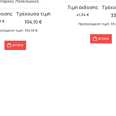
ταρχος, Ποσειδώνιος
Original
Η
price
τρέχουσα
41,34
€
3
α
was:
τιμή
21
€
104,10
€
Προηγούμενη τιμή:
33
41,34 €.
είναι:
γούμενη τιμή:
104,10
€
.
33,07 €.
ΑΓΟΡΑ
ΑΓΟΡΑ