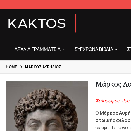
ΑΡΧΑΊΑ ΓΡΑΜΜΑΤΕΊΑ
ΣΎΓΧΡΟΝΑ ΒΙΒΛΊΑ
Σ
HOME
ΜΆΡΚΟΣ ΑΥΡΉΛΙΟΣ
Μάρκος Αυ
Φιλόσοφος, 2ος α
Ο
Μάρκος Αυρή
στωικής φιλο
σκέψη. Το έργο 