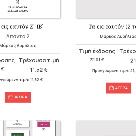
 εις εαυτόν Ζ΄-ΙΒ΄
Τα εις εαυτόν (2 τ
Άπαντα 2
Μάρκος Αυρήλιο
Μάρκος Αυρήλιος
Original
Η
price
τρέχουσα
31,01
€
2
was:
τιμή
α
0
€
11,52
€
Προηγούμενη τιμή:
21
31,01 €.
είναι:
ηγούμενη τιμή:
11,52
€
.
21,70 €.
ΑΓΟΡΑ
ΑΓΟΡΑ