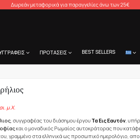
Δωρεάν μεταφορικά για παραγγελίες άνω των 25€
BEST SELLERS
ΥΓΓΡΑΦΕΊΣ
ΠΡΟΤΆΣΕΙΣ
ρήλιος
ι. μ.Χ.
λιος
, συγγραφέας του διάσημου έργου
Τα Εις Εαυτόν
, υπή
σοφίας
και ο μοναδικός Ρωμαίος αυτοκράτορας που κατάφερ
του, γραμμένο στα ελληνικά ως προσωπικό ημερολόγιο, απο