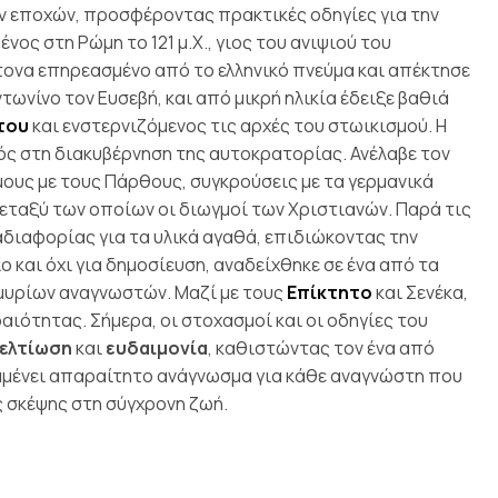
ν εποχών, προσφέροντας πρακτικές οδηγίες για την
ένος στη Ρώμη το 121 μ.Χ., γιος του ανιψιού του
ονα επηρεασμένο από το ελληνικό πνεύμα και απέκτησε
ωνίνο τον Ευσεβή, και από μικρή ηλικία έδειξε βαθιά
του
και ενστερνιζόμενος τις αρχές του στωικισμού. Η
γός στη διακυβέρνηση της αυτοκρατορίας.
Ανέλαβε τον
μους με τους Πάρθους, συγκρούσεις με τα γερμανικά
μεταξύ των οποίων οι διωγμοί των Χριστιανών. Παρά τις
 αδιαφορίας για τα υλικά αγαθά, επιδιώκοντας την
 και όχι για δημοσίευση, αναδείχθηκε σε ένα από τα
μμυρίων αναγνωστών. Μαζί με τους
Επίκτητο
και
Σενέκα
,
ραιότητας.
Σήμερα, οι στοχασμοί και οι οδηγίες του
ελτίωση
και
ευδαιμονία
, καθιστώντας τον ένα από
μένει απαραίτητο ανάγνωσμα για κάθε αναγνώστη που
ς σκέψης στη σύγχρονη ζωή.