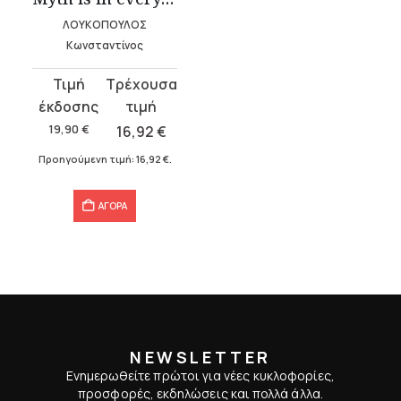
ΛΟΥΚΟΠΟΥΛΟΣ
Κωνσταντίνος
Original
Η
price
τρέχουσα
was:
τιμή
19,90
€
16,92
€
19,90 €.
είναι:
Προηγούμενη τιμή:
16,92
€
.
16,92 €.
ΑΓΟΡΑ
NEWSLETTER
Ενημερωθείτε πρώτοι για νέες κυκλοφορίες,
προσφορές, εκδηλώσεις και πολλά άλλα.