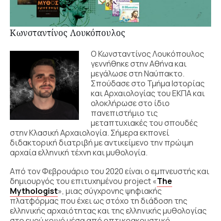
Κωνσταντίνος Λουκόπουλος
Ο Κωνσταντίνος Λουκόπουλος
γεννήθηκε στην Αθήνα και
μεγάλωσε στη Ναύπακτο.
Σπούδασε στο Τμήμα Ιστορίας
και Αρχαιολογίας του ΕΚΠΑ και
ολοκλήρωσε στο ίδιο
πανεπιστήμιο τις
μεταπτυχιακές του σπουδές
στην Κλασική Αρχαιολογία. Σήμερα εκπονεί
διδακτορική διατριβή με αντικείμενο την πρώιμη
αρχαία ελληνική τέχνη και μυθολογία.
Από τον Φεβρουάριο του 2020 είναι ο εμπνευστής και
δημιουργός του επιτυχημένου project «
The
Mythologist
», μιας σύγχρονης ψηφιακής
πλατφόρμας που έχει ως στόχο τη διάδοση της
ελληνικής αρχαιότητας και της ελληνικής μυθολογίας
στο ευρύ κοινό μέσα από οπτικοακουστικό