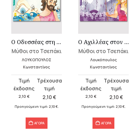
Ο Οδυσσέας στη σπηλιά του Κύκλωπα
Ο Αχιλλέας στον Τρωικό πόλεμο
Μύθοι στο Τσεπάκι
Μύθοι στο Τσεπάκι
ΛΟΥΚΟΠΟΥΛΟΣ
Λουκόπουλος
Κωνσταντίνος
Κωνσταντίνος
Original
Η
Original
Η
price
τρέχουσα
price
τρέχουσα
was:
τιμή
was:
τιμή
2,10
€
2,10
€
2,10
€
2,10
€
2,10 €.
είναι:
2,10 €.
είναι:
Προηγούμενη τιμή:
2,10
€
.
Προηγούμενη τιμή:
2,10
€
.
2,10 €.
2,10 €.
ΑΓΟΡΑ
ΑΓΟΡΑ