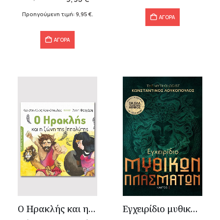
19,90 €.
είναι:
Προηγούμενη τιμή:
9,95
€
.
ΑΓΟΡΑ
9,95 €.
ΑΓΟΡΑ
Ο Ηρακλής και η ζώνη της Ιππολύτης
Εγχειρίδιο μυθικών πλασμάτων