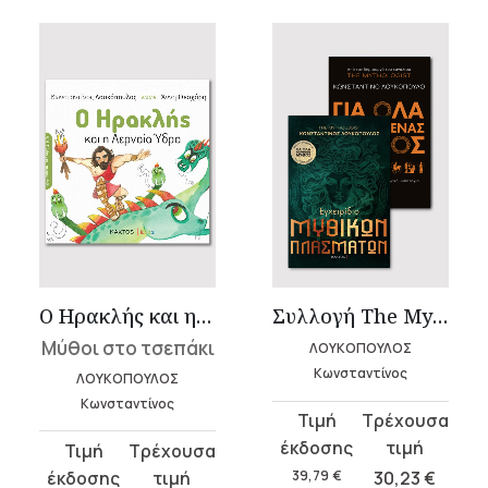
Ο Ηρακλής και η Λερναία Ύδρα
Συλλογή The Mythologist (2 βιβλία)
Μύθοι στο τσεπάκι
ΛΟΥΚΟΠΟΥΛΟΣ
Κωνσταντίνος
ΛΟΥΚΟΠΟΥΛΟΣ
Κωνσταντίνος
Original
Η
price
τρέχουσα
Original
Η
was:
τιμή
price
τρέχουσα
39,79
€
30,23
€