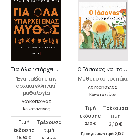
Για όλα υπάρχει ένας μύθος
Ο Ιάσονας και το χρυσόμαλλο δέρας
Ένα ταξίδι στην
Μύθοι στο τσεπάκι
αρχαία ελληνική
ΛΟΥΚΟΠΟΥΛΟΣ
μυθολογία
Κωνσταντίνος
ΛΟΥΚΟΠΟΥΛΟΣ
Original
Η
Κωνσταντίνος
price
τρέχουσα
Original
Η
was:
τιμή
2,10
€
2,10
€
price
τρέχουσα
2,10 €.
είναι:
Προηγούμενη τιμή:
2,10
€
.
was:
τιμή
19,90
€
9,95
€
2,10 €.