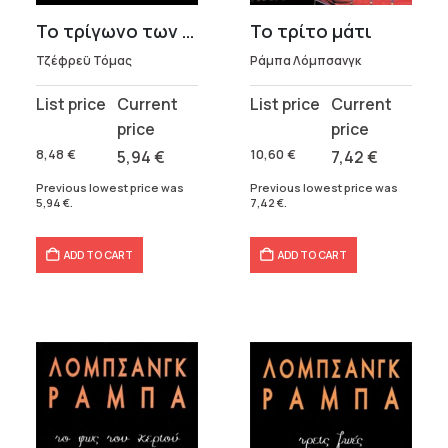
Το τρίγωνο των Βερμούδων
Το τρίτο μάτι
Τζέφρεϋ Τόμας
Ράμπα Λόμπσανγκ
Original
Current
Original
Current
price
price
price
price
was:
is:
was:
is:
8,48
€
5,94
€
10,60
€
7,42
€
8,48 €.
5,94 €.
10,60 €.
7,42 €.
Previous lowest price was
Previous lowest price was
5,94
€
.
7,42
€
.
ADD TO CART
ADD TO CART