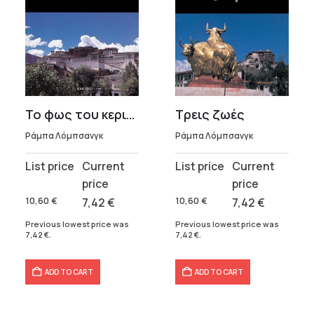
Το φως του κεριού
Τρεις ζωές
Ράμπα Λόμπσανγκ
Ράμπα Λόμπσανγκ
Original
Current
Original
Current
price
price
price
price
was:
is:
was:
is:
10,60
€
7,42
€
10,60
€
7,42
€
10,60 €.
7,42 €.
10,60 €.
7,42 €.
Previous lowest price was
Previous lowest price was
7,42
€
.
7,42
€
.
ADD TO CART
ADD TO CART