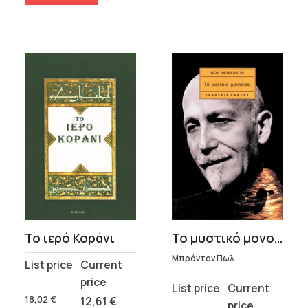
Το ιερό Κοράνι
Το μυστικό μονοπάτι
Μπράντον Πωλ
Original
Current
price
price
Original
Current
was:
is:
18,02
€
12,61
€
price
price