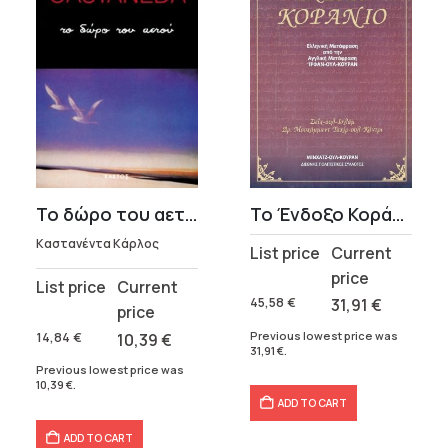
Το δώρο του αετού
Το Ένδοξο Κοράνιο
Καστανέντα Κάρλος
Original
Current
price
price
Original
Current
was:
is:
45,58
€
31,91
€
price
price
45,58 €.
31,91 €.
was:
is:
Previous lowest price was
14,84
€
10,39
€
31,91
€
.
14,84 €.
10,39 €.
Previous lowest price was
10,39
€
.
ADD TO CART
ADD TO CART