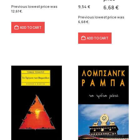
18,02 €.
12,61 €.
was:
is:
Previous lowest price was
9,54
€
6,68
€
12,61
€
.
9,54 €.
6,68 €.
Previous lowest price was
6,68
€
.
ADD TO CART
ADD TO CART