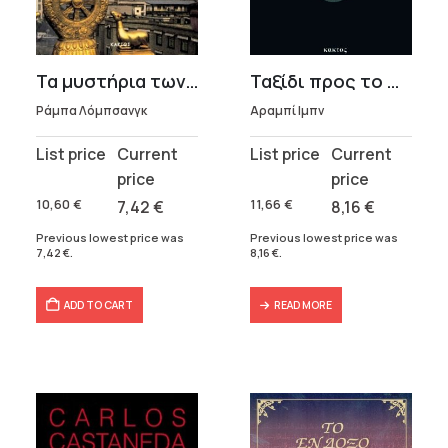
t
Τα μυστήρια των Λάμα
Ταξίδι προς το Θεό
.
Ράμπα Λόμπσανγκ
Αραμπί Ιμπν
Original
Current
Original
Current
price
price
price
price
was:
is:
was:
is:
10,60
€
7,42
€
11,66
€
8,16
€
10,60 €.
7,42 €.
11,66 €.
8,16 €.
Previous lowest price was
Previous lowest price was
7,42
€
.
8,16
€
.
ADD TO CART
READ MORE