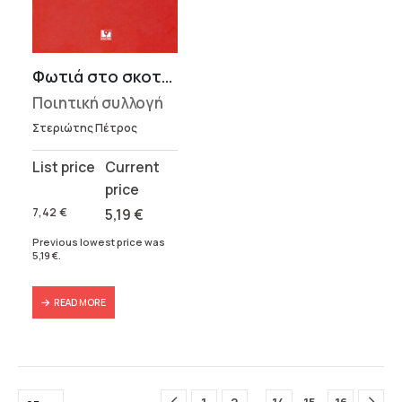
Φωτιά στο σκοτάδι
Ποιητική συλλογή
Στεριώτης Πέτρος
Original
Current
price
price
was:
is:
7,42
€
5,19
€
7,42 €.
5,19 €.
Previous lowest price was
5,19
€
.
READ MORE
…