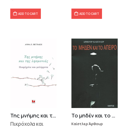
ADD TO CART
ADD TO CART
Της μνήμης και της λησμονιάς
Το μηδέν και το άπειρο
Πικρόχολα και
Καίστλερ Άρθουρ