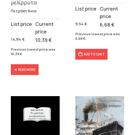
μελίρρυτα
Original
Current
Πετράκη Άννα
price
price
was:
is:
Original
Current
9,54
€
6,68
€
9,54 €.
6,68 €.
price
price
Previous lowest price was
was:
is:
6,68
€
.
14,84
€
10,39
€
14,84 €.
10,39 €.
Previous lowest price was
10,39
€
.
ADD TO CART
READ MORE