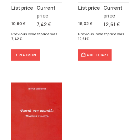
Original
Current
Original
Current
price
price
price
price
was:
is:
was:
is:
10,60
€
7,42
€
18,02
€
12,61
€
10,60 €.
7,42 €.
18,02 €.
12,61 €.
Previous lowest price was
Previous lowest price was
7,42
€
.
12,61
€
.
READ MORE
ADD TO CART