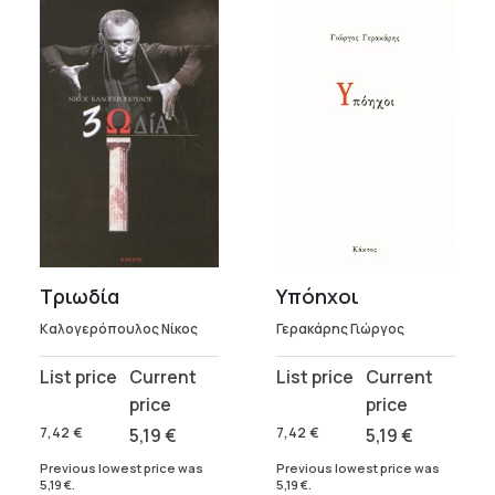
Τριωδία
Υπόηχοι
Καλογερόπουλος Νίκος
Γερακάρης Γιώργος
Original
Current
Original
Current
price
price
price
price
was:
is:
was:
is:
7,42
€
5,19
€
7,42
€
5,19
€
7,42 €.
5,19 €.
7,42 €.
5,19 €.
Previous lowest price was
Previous lowest price was
5,19
€
.
5,19
€
.