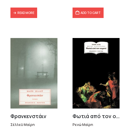
READ MORE
ADD TO CART
Φρανκενστάιν
Φωτιά από τον ουρανό
Σέλλεϋ Μαίρη
Ρενώ Μαίρη