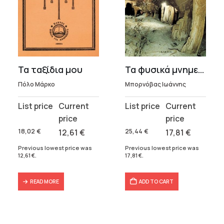
Τα ταξίδια μου
Τα φυσικά μνημεία της Ελλάδας
Πόλο Μάρκο
Μπορνόβας Ιωάννης
Original
Current
Original
Current
price
price
price
price
was:
is:
was:
is:
18,02
€
12,61
€
25,44
€
17,81
€
18,02 €.
12,61 €.
25,44 €.
17,81 €.
Previous lowest price was
Previous lowest price was
12,61
€
.
17,81
€
.
READ MORE
ADD TO CART