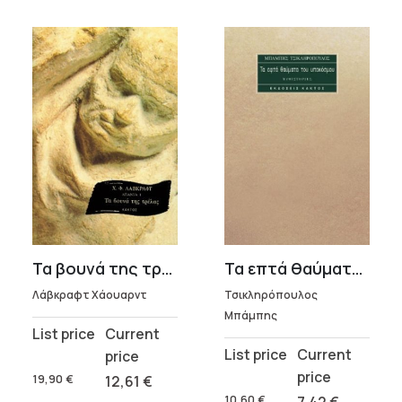
Τα βουνά της τρέλας – Λάβκραφτ Χάουαρντ
Τα επτά θαύματα του υποκόσμου
Λάβκραφτ Χάουαρντ
Τσικληρόπουλος
Μπάμπης
Original
Current
Original
Current
price
price
price
price
was:
is:
19,90
€
12,61
€
was:
is:
19,90 €.
12,61 €.
10,60
€
7,42
€