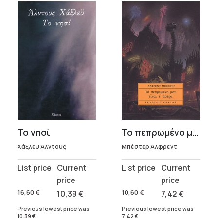
Το νησί
Το πεπρωμένο μου είναι τ’ άστρα
Χάξλεϋ Άλντους
Μπέστερ Άλφρεντ
Original
Current
Original
Current
price
price
price
price
was:
is:
was:
is:
16,60
€
10,39
€
10,60
€
7,42
€
16,60 €.
10,39 €.
10,60 €.
7,42 €.
Previous lowest price was
Previous lowest price was
10,39
€
.
7,42
€
.