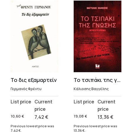
Το δις εξαμαρτείν
Το τσιπάκι της γνώσης
Γερμανός Φρέντυ
Κάλιοσης Βαγγέλης
Original
Current
Original
Current
price
price
price
price
was:
is:
was:
is:
10,60
€
7,42
€
19,08
€
13,36
€
10,60 €.
7,42 €.
19,08 €.
13,36 €.
Previous lowest price was
Previous lowest price was
7,42
€
.
13,36
€
.