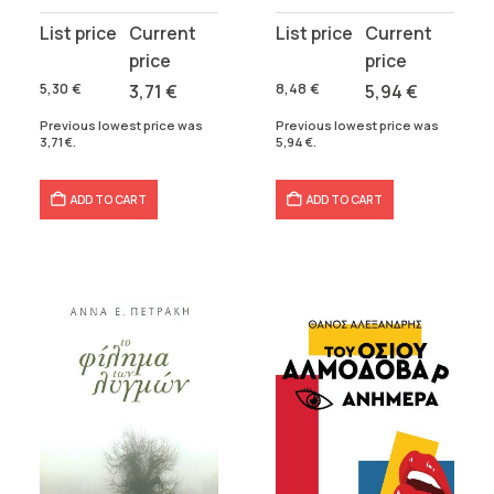
Original
Current
Original
Current
price
price
price
price
was:
is:
was:
is:
5,30
€
3,71
€
8,48
€
5,94
€
5,30 €.
3,71 €.
8,48 €.
5,94 €.
Previous lowest price was
Previous lowest price was
3,71
€
.
5,94
€
.
ADD TO CART
ADD TO CART