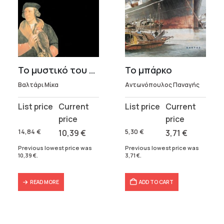
Το μυστικό του βασιλείου
Το μπάρκο
Βαλτάρι Μίκα
Αντωνόπουλος Παναγής
Original
Current
Original
Current
price
price
price
price
was:
is:
was:
is:
14,84
€
10,39
€
5,30
€
3,71
€
14,84 €.
10,39 €.
5,30 €.
3,71 €.
Previous lowest price was
Previous lowest price was
10,39
€
.
3,71
€
.
READ MORE
ADD TO CART