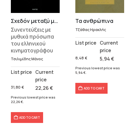
t
Σχεδόν μεταξύ μας
Τα ανθρώπινα
Συνεντεύξεις με
.
Τζάθας Ηρακλής
μυθικά πρόσωπα
Original
Current
του ελληνικού
price
price
κινηματογράφου
was:
is:
8,48
€
5,94
€
Τσιλιμίδης Μάνος
8,48 €.
5,94 €.
Previous lowest price was
Original
Current
5,94
€
.
price
price
was:
is:
31,80
€
22,26
€
ADD TO CART
31,80 €.
22,26 €.
Previous lowest price was
22,26
€
.
ADD TO CART