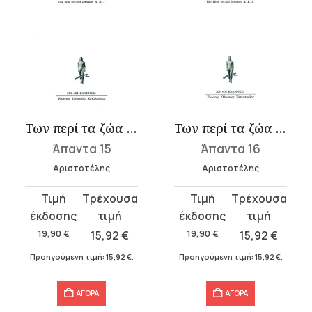
Των περί τα ζώα ιστοριών Α-Γ
Των περί τα ζώα ιστοριών Δ-Ζ
Άπαντα 15
Άπαντα 16
Αριστοτέλης
Αριστοτέλης
Original
Η
Original
Η
price
τρέχουσα
price
τρέχουσα
was:
τιμή
was:
τιμή
19,90
€
15,92
€
19,90
€
15,92
€
19,90 €.
είναι:
19,90 €.
είναι:
Προηγούμενη τιμή:
15,92
€
.
Προηγούμενη τιμή:
15,92
€
.
15,92 €.
15,92 €.
ΑΓΟΡΑ
ΑΓΟΡΑ