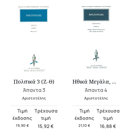
Πολιτικά 3 (Ζ-Θ)
Ηθικά Μεγάλα, Οικονομικός, Περί αρετών και κακιών
Άπαντα 3
Άπαντα 4
Αριστοτέλης
Αριστοτέλης
Original
Η
Original
Η
price
τρέχουσα
price
τρέχουσα
was:
τιμή
was:
τιμή
19,90
€
15,92
€
21,10
€
16,88
€