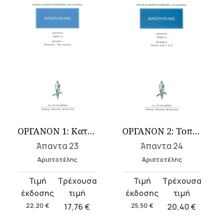
ΟΡΓΑΝΟΝ 1: Κατηγορίαι, Περί ερμηνείας
ΟΡΓΑΝΟΝ 2: Τοπικών Α-Ε
Άπαντα 23
Άπαντα 24
Αριστοτέλης
Αριστοτέλης
Original
Η
Original
Η
price
τρέχουσα
price
τρέχουσα
was:
τιμή
was:
τιμή
22,20
€
17,76
€
25,50
€
20,40
€
22,20 €.
είναι:
25,50 €.
είναι: