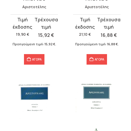
Αριστοτέλης
Αριστοτέλης
Original
Η
Original
Η
price
τρέχουσα
price
τρέχουσα
was:
τιμή
was:
τιμή
19,90
€
15,92
€
21,10
€
16,88
€
19,90 €.
είναι:
21,10 €.
είναι:
Προηγούμενη τιμή:
15,92
€
.
Προηγούμενη τιμή:
16,88
€
.
15,92 €.
16,88 €.
ΑΓΟΡΑ
ΑΓΟΡΑ