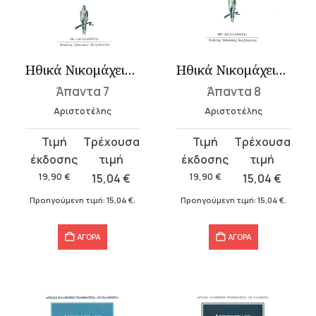
Ηθικά Νικομάχεια 1 (Α-Δ)
Ηθικά Νικομάχεια 2 (Ε-Η)
Άπαντα 7
Άπαντα 8
Αριστοτέλης
Αριστοτέλης
Original
Η
Original
Η
price
τρέχουσα
price
τρέχουσα
was:
τιμή
was:
τιμή
19,90
€
15,04
€
19,90
€
15,04
€
19,90 €.
είναι:
19,90 €.
είναι:
Προηγούμενη τιμή:
15,04
€
.
Προηγούμενη τιμή:
15,04
€
.
15,04 €.
15,04 €.
ΑΓΟΡΑ
ΑΓΟΡΑ