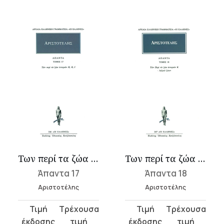
Των περί τα ζώα ιστοριών Η-Ι
Των περί τα ζώα ιστοριών Κ
Άπαντα 17
Άπαντα 18
Αριστοτέλης
Αριστοτέλης
Original
Η
Original
Η
price
τρέχουσα
price
τρέχουσα