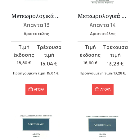
Μετεωρολογικά 1 (Α΄, Β΄)
Μετεωρολογικά 2 (Γ΄, Δ΄)
Άπαντα 13
Άπαντα 14
Αριστοτέλης
Αριστοτέλης
Original
Η
Original
Η
price
τρέχουσα
price
τρέχουσα
was:
τιμή
was:
τιμή
18,80
€
15,04
€
16,60
€
13,28
€
18,80 €.
είναι:
16,60 €.
είναι:
Προηγούμενη τιμή:
15,04
€
.
Προηγούμενη τιμή:
13,28
€
.
15,04 €.
13,28 €.
ΑΓΟΡΑ
ΑΓΟΡΑ