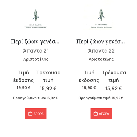
Περί ζώων γενέσεως Α΄, Β΄
Περί ζώων γενέσεως Γ΄-Ε΄
Άπαντα 21
Άπαντα 22
Αριστοτέλης
Αριστοτέλης
Original
Η
Original
Η
price
τρέχουσα
price
τρέχουσα
was:
τιμή
was:
τιμή
19,90
€
15,92
€
19,90
€
15,92
€
19,90 €.
είναι:
19,90 €.
είναι:
Προηγούμενη τιμή:
15,92
€
.
Προηγούμενη τιμή:
15,92
€
.
15,92 €.
15,92 €.
ΑΓΟΡΑ
ΑΓΟΡΑ