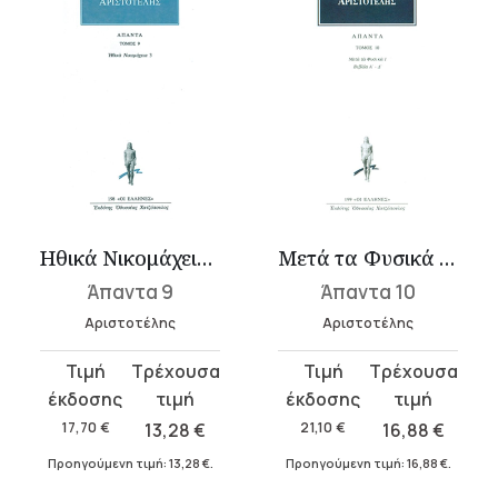
Ηθικά Νικομάχεια 3 (Θ-Κ)
Μετά τα Φυσικά 1 (Α-Δ)
Άπαντα 9
Άπαντα 10
Αριστοτέλης
Αριστοτέλης
Original
Η
Original
Η
price
τρέχουσα
price
τρέχουσα
was:
τιμή
was:
τιμή
17,70
€
13,28
€
21,10
€
16,88
€
17,70 €.
είναι:
21,10 €.
είναι:
Προηγούμενη τιμή:
13,28
€
.
Προηγούμενη τιμή:
16,88
€
.
13,28 €.
16,88 €.