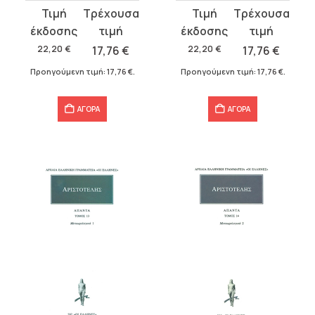
Original
Η
Original
Η
price
τρέχουσα
price
τρέχουσα
was:
τιμή
was:
τιμή
22,20
€
17,76
€
22,20
€
17,76
€
22,20 €.
είναι:
22,20 €.
είναι:
Προηγούμενη τιμή:
17,76
€
.
Προηγούμενη τιμή:
17,76
€
.
17,76 €.
17,76 €.
ΑΓΟΡΑ
ΑΓΟΡΑ