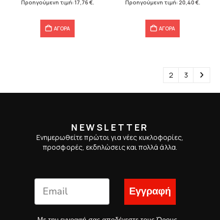
Προηγούμενη τιμή:
17,76
€
.
Προηγούμενη τιμή:
20,40
€
.
17,76 €.
20,40 €.
ΑΓΟΡΑ
ΑΓΟΡΑ
1
2
3
NEWSLETTER
Ενημερωθείτε πρώτοι για νέες κυκλοφορίες,
προσφορές, εκδηλώσεις και πολλά άλλα.
Εγγραφή
Με την εγγραφή σας αποδέχεστε τους
Όρους