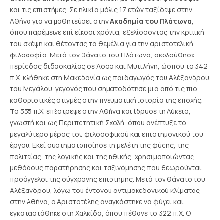
και τις επιστήμες. Σε ηλικία μόλις 17 ετών ταξίδεψε στην
Αθήνα για να μαθητεύσει στην
Ακαδημία του Πλάτωνα
,
όπου παρέμεινε επί είκοσι χρόνια, εξελίσσοντας την κριτική
του σκέψη και θέτοντας τα θεμέλια για την αριστοτελική
φιλοσοφία.
Μετά τον θάνατο του Πλάτωνα, ακολούθησε
περίοδος διδασκαλίας σε Άσσο και Μυτιλήνη, ώσπου το 342
π.Χ. κλήθηκε στη Μακεδονία ως παιδαγωγός του Αλέξανδρου
του Μεγάλου, γεγονός που σηματοδότησε μια από τις πιο
καθοριστικές στιγμές στην πνευματική ιστορία της εποχής.
Το 335 π.Χ. επέστρεψε στην Αθήνα και ίδρυσε τη Λύκειο,
γνωστή και ως Περιπατητική Σχολή, όπου ανέπτυξε το
μεγαλύτερο μέρος του φιλοσοφικού και επιστημονικού του
έργου. Εκεί συστηματοποίησε τη μελέτη της φύσης, της
πολιτείας, της λογικής και της ηθικής, χρησιμοποιώντας
μεθόδους παρατήρησης και ταξινόμησης που θεωρούνται
προάγγελοι της σύγχρονης επιστήμης.
Μετά τον θάνατο του
Αλέξανδρου, λόγω του έντονου αντιμακεδονικού κλίματος
στην Αθήνα, ο Αριστοτέλης αναγκάστηκε να φύγει και
εγκαταστάθηκε στη Χαλκίδα, όπου πέθανε το 322 π.Χ.
Ο