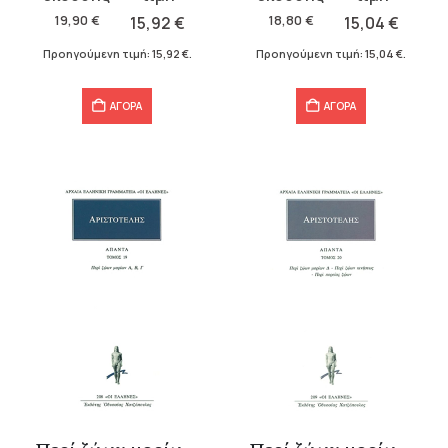
was:
τιμή
was:
τιμή
19,90
€
15,92
€
18,80
€
15,04
€
19,90 €.
είναι:
18,80 €.
είναι:
Προηγούμενη τιμή:
15,92
€
.
Προηγούμενη τιμή:
15,04
€
.
15,92 €.
15,04 €.
ΑΓΟΡΑ
ΑΓΟΡΑ