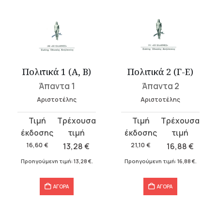
Πολιτικά 1 (Α, Β)
Πολιτικά 2 (Γ-Ε)
Άπαντα 1
Άπαντα 2
Αριστοτέλης
Αριστοτέλης
Original
Η
Original
Η
price
τρέχουσα
price
τρέχουσα
was:
τιμή
was:
τιμή
16,60
€
13,28
€
21,10
€
16,88
€
16,60 €.
είναι:
21,10 €.
είναι:
Προηγούμενη τιμή:
13,28
€
.
Προηγούμενη τιμή:
16,88
€
.
13,28 €.
16,88 €.
ΑΓΟΡΑ
ΑΓΟΡΑ