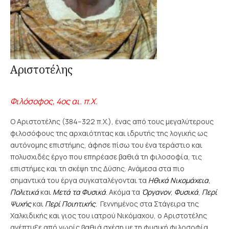
Αριστοτέλης
Φιλόσοφος, 4ος αι. π.Χ.
Ο Αριστοτέλης (384–322 π.Χ.), ένας από τους μεγαλύτερους
φιλοσόφους της αρχαιότητας και ιδρυτής της λογικής ως
αυτόνομης επιστήμης, άφησε πίσω του ένα τεράστιο και
πολυσχιδές έργο που επηρέασε βαθιά τη φιλοσοφία, τις
επιστήμες και τη σκέψη της Δύσης. Ανάμεσα στα πιο
σημαντικά του έργα συγκαταλέγονται τα
Ηθικά Νικομάχεια
,
Πολιτικά
και
Μετά τα Φυσικά
. Ακόμα τα
Όργανον
,
Φυσικά
,
Περί
Ψυχής
και
Περί Ποιητικής
.
Γεννημένος στα Στάγειρα της
Χαλκιδικής και γιος του ιατρού Νικόμαχου, ο Αριστοτέλης
ανέπτυξε από νωρίς βαθιά σχέση με τη φυσική φιλοσοφία