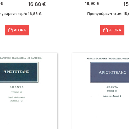
α
price
τρέχουσα
0
€
16,88
€
19,90
€
1
was:
τιμή
ηγούμενη τιμή:
16,88
€
.
Προηγούμενη τιμή:
15
19,90 €.
είναι:
15,04 €.
ΑΓΟΡΑ
ΑΓΟΡΑ