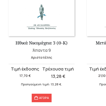
Ηθικά Νικομάχεια 3 (Θ-Κ)
Μετά
Άπαντα 9
Αριστοτέλης
Original
Η
Original
Η
price
τρέχουσα
price
τρέχουσ
17,70
€
13,28
€
21,1
was:
τιμή
was:
τιμή
Προηγούμενη τιμή:
13,28
€
.
Προ
17,70 €.
είναι:
21,10 €.
είναι:
13,28 €.
16,88 €.
ΑΓΟΡΑ