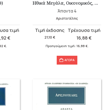
Θ)
Ηθικά Μεγάλα, Οικονομικός, Περί αρετών και κακιών
Άπαντα 4
Αριστοτέλης
Original
Η
price
τρέχουσα
5,92
€
21,10
€
16,88
€
was:
τιμή
,92
€
.
Προηγούμενη τιμή:
16,88
€
.
21,10 €.
είναι:
16,88 €.
ΑΓΟΡΑ