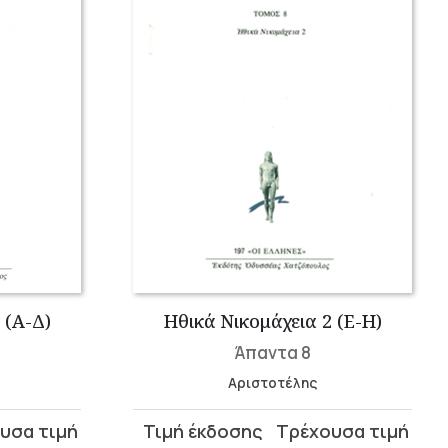
 (Α-Δ)
Ηθικά Νικομάχεια 2 (Ε-Η)
Άπαντα 8
Αριστοτέλης
Original
Η