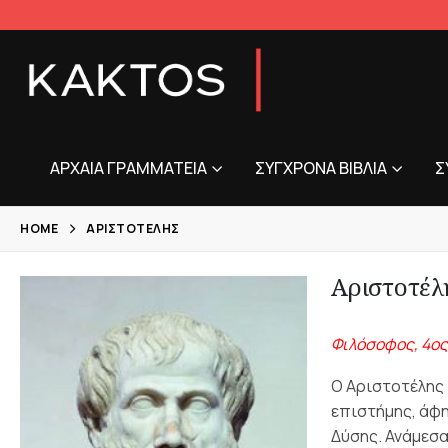
ΑΡΧΑΊΑ ΓΡΑΜΜΑΤΕΊΑ
ΣΎΓΧΡΟΝΑ ΒΙΒΛΊΑ
Σ
HOME
ΑΡΙΣΤΟΤΈΛΗΣ
Αριστοτέλ
Φιλόσοφος, 4ος 
Ο Αριστοτέλης 
επιστήμης, άφη
Δύσης. Ανάμεσα