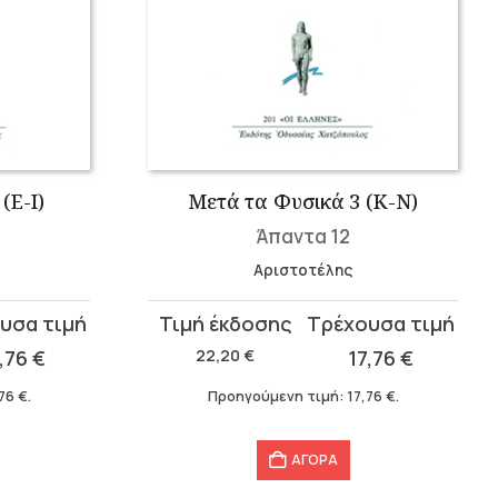
(Ε-Ι)
Μετά τα Φυσικά 3 (Κ-Ν)
Άπαντα 12
Αριστοτέλης
Original
Η
price
τρέχουσα
7,76
€
22,20
€
17,76
€
was:
τιμή
,76
€
.
Προηγούμενη τιμή:
17,76
€
.
22,20 €.
είναι:
17,76 €.
ΑΓΟΡΑ