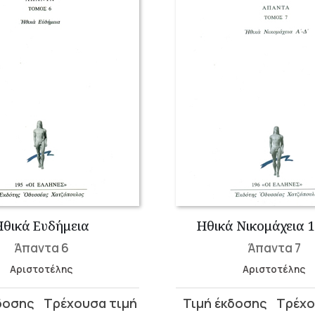
Ηθικά Ευδήμεια
Ηθικά Νικομάχεια 1
Άπαντα 6
Άπαντα 7
Αριστοτέλης
Αριστοτέλης
Original
Η