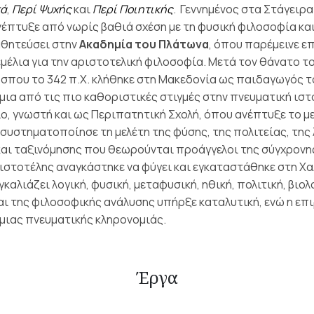
κά
,
Περί Ψυχής
και
Περί Ποιητικής
.
Γεννημένος στα Στάγειρα 
έπτυξε από νωρίς βαθιά σχέση με τη φυσική φιλοσοφία και τ
αθητεύσει στην
Ακαδημία του Πλάτωνα
, όπου παρέμεινε επ
μέλια για την αριστοτελική φιλοσοφία.
Μετά τον θάνατο τ
ώσπου το 342 π.Χ. κλήθηκε στη Μακεδονία ως παιδαγωγός 
ια από τις πιο καθοριστικές στιγμές στην πνευματική ιστ
ιο, γνωστή και ως Περιπατητική Σχολή, όπου ανέπτυξε το 
ί συστηματοποίησε τη μελέτη της φύσης, της πολιτείας, τη
αι ταξινόμησης που θεωρούνται προάγγελοι της σύγχρονη
ιστοτέλης αναγκάστηκε να φύγει και εγκαταστάθηκε στη Χα
αλιάζει λογική, φυσική, μεταφυσική, ηθική, πολιτική, βιολ
αι της φιλοσοφικής ανάλυσης υπήρξε καταλυτική, ενώ η επ
μιας πνευματικής κληρονομιάς.
Έργα