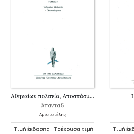
Αθηναίων πολιτεία, Αποσπάσματα
Άπαντα 5
Αριστοτέλης
Original
Η
Original
Η