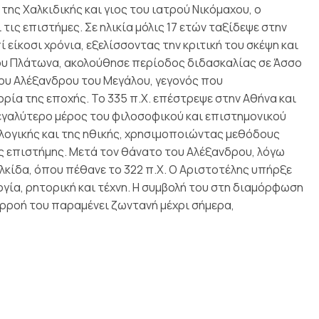
της Χαλκιδικής και γιος του ιατρού Νικόμαχου, ο
ις επιστήμες. Σε ηλικία μόλις 17 ετών ταξίδεψε στην
ί είκοσι χρόνια, εξελίσσοντας την κριτική του σκέψη και
ου Πλάτωνα, ακολούθησε περίοδος διδασκαλίας σε Άσσο
του Αλέξανδρου του Μεγάλου, γεγονός που
ορία της εποχής.
Το 335 π.Χ. επέστρεψε στην Αθήνα και
μεγαλύτερο μέρος του φιλοσοφικού και επιστημονικού
ς λογικής και της ηθικής, χρησιμοποιώντας μεθόδους
ς επιστήμης.
Μετά τον θάνατο του Αλέξανδρου, λόγω
λκίδα, όπου πέθανε το 322 π.Χ.
Ο Αριστοτέλης υπήρξε
ογία, ρητορική και τέχνη. Η συμβολή του στη διαμόρφωση
ιρροή του παραμένει ζωντανή μέχρι σήμερα,