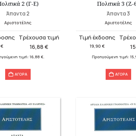
ολιτικά 2 (Γ-Ε)
Πολιτικά 3 (Ζ-
Άπαντα 2
Άπαντα 3
Αριστοτέλης
Αριστοτέλης
Original
Η
α
price
τρέχουσα
0
€
16,88
€
19,90
€
1
was:
τιμή
ηγούμενη τιμή:
16,88
€
.
Προηγούμενη τιμή:
15
19,90 €.
είναι:
15,92 €.
ΑΓΟΡΑ
ΑΓΟΡΑ