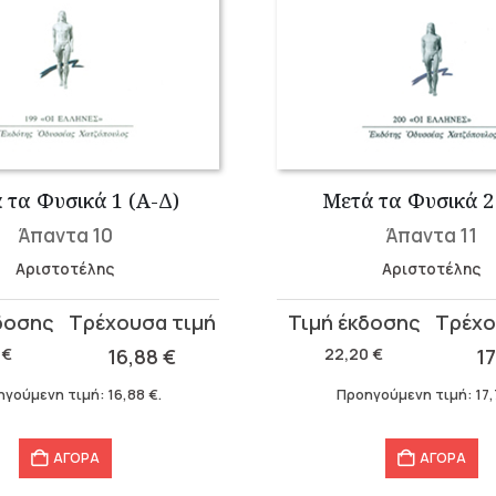
 τα Φυσικά 1 (Α-Δ)
Μετά τα Φυσικά 2 
Άπαντα 10
Άπαντα 11
Αριστοτέλης
Αριστοτέλης
Original
Η
α
price
τρέχουσα
0
€
16,88
€
22,20
€
1
was:
τιμή
ηγούμενη τιμή:
16,88
€
.
Προηγούμενη τιμή:
17
22,20 €.
είναι:
17,76 €.
ΑΓΟΡΑ
ΑΓΟΡΑ