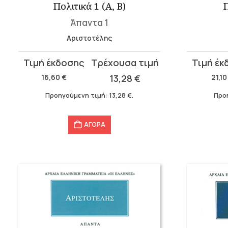
Πολιτικά 1 (Α, Β)
Π
Άπαντα 1
Αριστοτέλης
Original
Η
Original
Η
price
τρέχουσα
price
τρέχουσ
16,60
€
13,28
€
21,1
was:
τιμή
was:
τιμή
Προηγούμενη τιμή:
13,28
€
.
Προ
16,60 €.
είναι:
21,10 €.
είναι:
13,28 €.
16,88 €.
ΑΓΟΡΑ