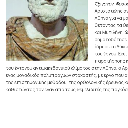
Όργανον
,
Φυσι
Αριστοτέλης αν
Αθήνα για να μ
θέτοντας τα θε
και Μυτιλήνη, 
σηματοδότησε μ
ίδρυσε τη Λύκε
του έργου. Εκε
παρατήρησης κ
του έντονου αντιμακεδονικού κλίματος στην Αθήνα, ο Αρ
ένας μοναδικός πολυπράγμων στοχαστής, με έργο που αγκ
της επιστημονικής μεθόδου, της ορθολογικής έρευνας κ
καθιστώντας τον έναν από τους θεμελιωτές της παγκόσ