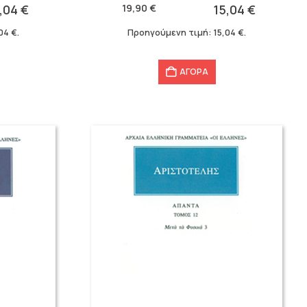
price
τρέχουσα
5,04
€
19,90
€
15,04
€
was:
τιμή
,04
€
.
Προηγούμενη τιμή:
15,04
€
.
19,90 €.
είναι:
15,04 €.
ΑΓΟΡΑ