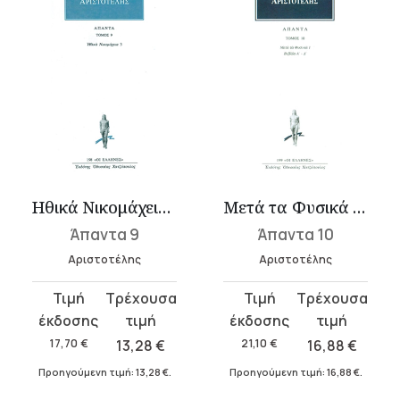
Ηθικά Νικομάχεια 3 (Θ-Κ)
Μετά τα Φυσικά 1 (Α-Δ)
Άπαντα 9
Άπαντα 10
Αριστοτέλης
Αριστοτέλης
Original
Η
Original
Η
price
τρέχουσα
price
τρέχουσα
was:
τιμή
was:
τιμή
17,70
€
13,28
€
21,10
€
16,88
€
17,70 €.
είναι:
21,10 €.
είναι:
Προηγούμενη τιμή:
13,28
€
.
Προηγούμενη τιμή:
16,88
€
.
13,28 €.
16,88 €.