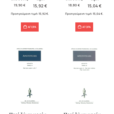
was:
τιμή
was:
τιμή
19,90
€
15,92
€
18,80
€
15,04
€
19,90 €.
είναι:
18,80 €.
είναι:
Προηγούμενη τιμή:
15,92
€
.
Προηγούμενη τιμή:
15,04
€
.
15,92 €.
15,04 €.
ΑΓΟΡΑ
ΑΓΟΡΑ