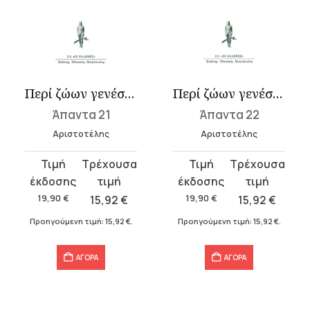
Περί ζώων γενέσεως Α΄, Β΄
Περί ζώων γενέσεως Γ΄-Ε΄
Άπαντα 21
Άπαντα 22
Αριστοτέλης
Αριστοτέλης
Original
Η
Original
Η
price
τρέχουσα
price
τρέχουσα
was:
τιμή
was:
τιμή
19,90
€
15,92
€
19,90
€
15,92
€
19,90 €.
είναι:
19,90 €.
είναι:
Προηγούμενη τιμή:
15,92
€
.
Προηγούμενη τιμή:
15,92
€
.
15,92 €.
15,92 €.
ΑΓΟΡΑ
ΑΓΟΡΑ