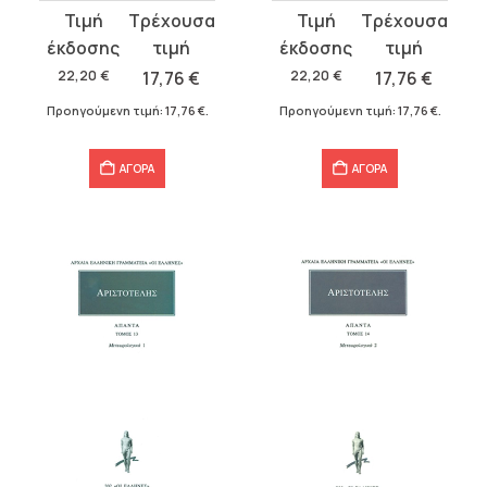
Original
Η
Original
Η
price
τρέχουσα
price
τρέχουσα
was:
τιμή
was:
τιμή
22,20
€
17,76
€
22,20
€
17,76
€
22,20 €.
είναι:
22,20 €.
είναι:
Προηγούμενη τιμή:
17,76
€
.
Προηγούμενη τιμή:
17,76
€
.
17,76 €.
17,76 €.
ΑΓΟΡΑ
ΑΓΟΡΑ