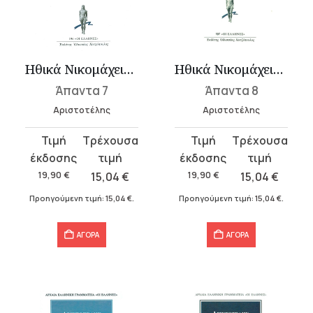
Ηθικά Νικομάχεια 1 (Α-Δ)
Ηθικά Νικομάχεια 2 (Ε-Η)
Άπαντα 7
Άπαντα 8
Αριστοτέλης
Αριστοτέλης
Original
Η
Original
Η
price
τρέχουσα
price
τρέχουσα
was:
τιμή
was:
τιμή
19,90
€
15,04
€
19,90
€
15,04
€
19,90 €.
είναι:
19,90 €.
είναι:
Προηγούμενη τιμή:
15,04
€
.
Προηγούμενη τιμή:
15,04
€
.
15,04 €.
15,04 €.
ΑΓΟΡΑ
ΑΓΟΡΑ