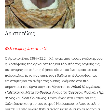
Αριστοτέλης
Φιλόσοφος, 4ος αι. π.Χ.
Ο Αριστοτέλης (384–322 π.Χ.), ένας από τους μεγαλύτερους
φιλοσόφους της αρχαιότητας και ιδρυτής της λογικής ως
αυτόνομης επιστήμης, άφησε πίσω του ένα τεράστιο και
πολυσχιδές έργο που επηρέασε βαθιά τη φιλοσοφία, τις
επιστήμες και τη σκέψη της Δύσης. Ανάμεσα στα πιο
σημαντικά του έργα συγκαταλέγονται τα
Ηθικά Νικομάχεια
,
Πολιτικά
και
Μετά τα Φυσικά
. Ακόμα τα
Όργανον
,
Φυσικά
,
Περί
Ψυχής
και
Περί Ποιητικής
.
Γεννημένος στα Στάγειρα της
Χαλκιδικής και γιος του ιατρού Νικόμαχου, ο Αριστοτέλης
ανέπτυξε από νωρίς βαθιά σχέση με τη φυσική φιλοσοφία