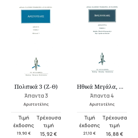
Πολιτικά 3 (Ζ-Θ)
Ηθικά Μεγάλα, Οικονομικός, Περί αρετών και κακιών
Άπαντα 3
Άπαντα 4
Αριστοτέλης
Αριστοτέλης
Original
Η
Original
Η
price
τρέχουσα
price
τρέχουσα
was:
τιμή
was:
τιμή
19,90
€
15,92
€
21,10
€
16,88
€