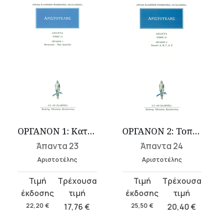
ΟΡΓΑΝΟΝ 1: Κατηγορίαι, Περί ερμηνείας
ΟΡΓΑΝΟΝ 2: Τοπικών Α-Ε
Άπαντα 23
Άπαντα 24
Αριστοτέλης
Αριστοτέλης
Original
Η
Original
Η
price
τρέχουσα
price
τρέχουσα
was:
τιμή
was:
τιμή
22,20
€
17,76
€
25,50
€
20,40
€
22,20 €.
είναι:
25,50 €.
είναι: