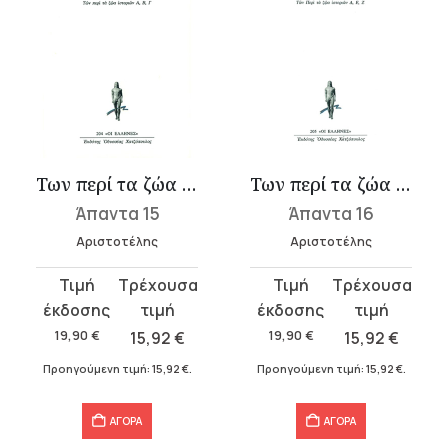
Των περί τα ζώα ιστοριών Α-Γ
Των περί τα ζώα ιστοριών Δ-Ζ
Άπαντα 15
Άπαντα 16
Αριστοτέλης
Αριστοτέλης
Original
Η
Original
Η
price
τρέχουσα
price
τρέχουσα
was:
τιμή
was:
τιμή
19,90
€
15,92
€
19,90
€
15,92
€
19,90 €.
είναι:
19,90 €.
είναι:
Προηγούμενη τιμή:
15,92
€
.
Προηγούμενη τιμή:
15,92
€
.
15,92 €.
15,92 €.
ΑΓΟΡΑ
ΑΓΟΡΑ