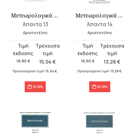
Μετεωρολογικά 1 (Α΄, Β΄)
Μετεωρολογικά 2 (Γ΄, Δ΄)
Άπαντα 13
Άπαντα 14
Αριστοτέλης
Αριστοτέλης
Original
Η
Original
Η
price
τρέχουσα
price
τρέχουσα
was:
τιμή
was:
τιμή
18,80
€
15,04
€
16,60
€
13,28
€
18,80 €.
είναι:
16,60 €.
είναι:
Προηγούμενη τιμή:
15,04
€
.
Προηγούμενη τιμή:
13,28
€
.
15,04 €.
13,28 €.
ΑΓΟΡΑ
ΑΓΟΡΑ