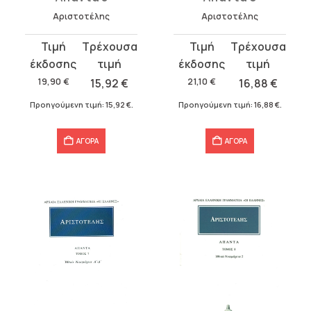
Αριστοτέλης
Αριστοτέλης
Original
Η
Original
Η
price
τρέχουσα
price
τρέχουσα
was:
τιμή
was:
τιμή
19,90
€
15,92
€
21,10
€
16,88
€
19,90 €.
είναι:
21,10 €.
είναι:
Προηγούμενη τιμή:
15,92
€
.
Προηγούμενη τιμή:
16,88
€
.
15,92 €.
16,88 €.
ΑΓΟΡΑ
ΑΓΟΡΑ