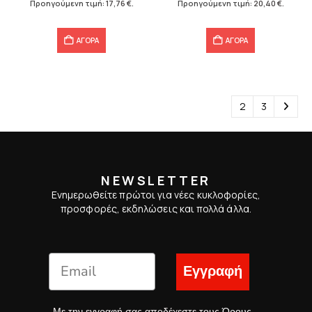
Προηγούμενη τιμή:
17,76
€
.
Προηγούμενη τιμή:
20,40
€
.
17,76 €.
20,40 €.
ΑΓΟΡΑ
ΑΓΟΡΑ
1
2
3
NEWSLETTER
Ενημερωθείτε πρώτοι για νέες κυκλοφορίες,
προσφορές, εκδηλώσεις και πολλά άλλα.
Εγγραφή
Με την εγγραφή σας αποδέχεστε τους
Όρους