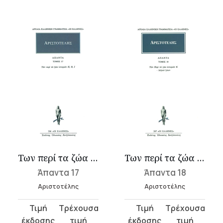
Των περί τα ζώα ιστοριών Η-Ι
Των περί τα ζώα ιστοριών Κ
Άπαντα 17
Άπαντα 18
Αριστοτέλης
Αριστοτέλης
Original
Η
Original
Η
price
τρέχουσα
price
τρέχουσα