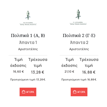
Πολιτικά 1 (Α, Β)
Πολιτικά 2 (Γ-Ε)
Άπαντα 1
Άπαντα 2
Αριστοτέλης
Αριστοτέλης
Original
Η
Original
Η
price
τρέχουσα
price
τρέχουσα
was:
τιμή
was:
τιμή
16,60
€
13,28
€
21,10
€
16,88
€
16,60 €.
είναι:
21,10 €.
είναι:
Προηγούμενη τιμή:
13,28
€
.
Προηγούμενη τιμή:
16,88
€
.
13,28 €.
16,88 €.
ΑΓΟΡΑ
ΑΓΟΡΑ