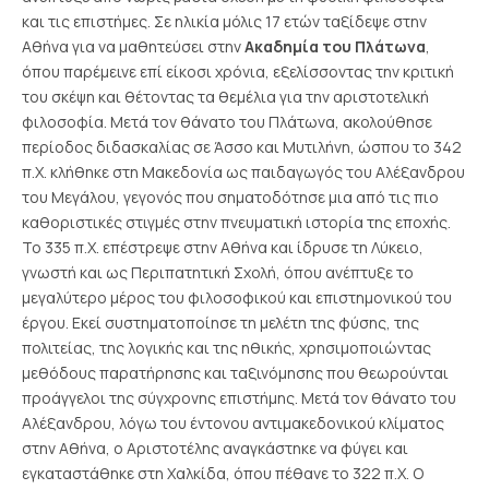
και τις επιστήμες. Σε ηλικία μόλις 17 ετών ταξίδεψε στην
Αθήνα για να μαθητεύσει στην
Ακαδημία του Πλάτωνα
,
όπου παρέμεινε επί είκοσι χρόνια, εξελίσσοντας την κριτική
του σκέψη και θέτοντας τα θεμέλια για την αριστοτελική
φιλοσοφία.
Μετά τον θάνατο του Πλάτωνα, ακολούθησε
περίοδος διδασκαλίας σε Άσσο και Μυτιλήνη, ώσπου το 342
π.Χ. κλήθηκε στη Μακεδονία ως παιδαγωγός του Αλέξανδρου
του Μεγάλου, γεγονός που σηματοδότησε μια από τις πιο
καθοριστικές στιγμές στην πνευματική ιστορία της εποχής.
Το 335 π.Χ. επέστρεψε στην Αθήνα και ίδρυσε τη Λύκειο,
γνωστή και ως Περιπατητική Σχολή, όπου ανέπτυξε το
μεγαλύτερο μέρος του φιλοσοφικού και επιστημονικού του
έργου. Εκεί συστηματοποίησε τη μελέτη της φύσης, της
πολιτείας, της λογικής και της ηθικής, χρησιμοποιώντας
μεθόδους παρατήρησης και ταξινόμησης που θεωρούνται
προάγγελοι της σύγχρονης επιστήμης.
Μετά τον θάνατο του
Αλέξανδρου, λόγω του έντονου αντιμακεδονικού κλίματος
στην Αθήνα, ο Αριστοτέλης αναγκάστηκε να φύγει και
εγκαταστάθηκε στη Χαλκίδα, όπου πέθανε το 322 π.Χ.
Ο