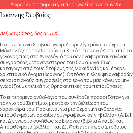
Δωρεάν μεταφορικά για παραγγελίες άνω των 25€
Ιωάννης Στοβαίος
Λεξικογράφος, 5ος αι. μ.Χ.
Για τον Ιωάννη Στοβαίο γνωρίζουμε λίγα μόνο πράγματα.
Μάλλον έζησε τον 5ο αιώνα μ.Χ., κάτι που εικάζεται από το
γεγονός πως στο Ανθολόγιό του δεν αναφέρεται κανένας
συγγραφέας μεταγενέστερος του 5ου αιώνα. Είχε
καταγωγή από τους Στόβους της Μακεδονίας και έφερε
χριστιανικό όνομα (Ιωάννης). Ωστόσο, η έλλειψη αναφορών
σε χριστιανούς συγγραφείς στο έργο του μας κάνει να μην
γνωρίζουμε τελικά τις θρησκευτικές του πεποιθήσεις.
Το εκτεταμένο ανθολόγιο που συνέταξε προοριζόταν για
τον γιο του Σεπτίμιο, με στόχο την βελτίωση του
χαρακτήρα του. Πρόκειται για μια θεματική ανθολογία
αποφθεγμάτων αρχαίων συγγραφέων, σε 4 «βιβλία» (Α, Β, Γ
και Δ), γνωστά συνήθως ως Εκλογές (βιβλία Α και Β) και
Αποφθέγματα (βιβλία Γ και Δ). Φαίνεται πως ο Στοβαίος
είχε στη διάθεσή του τουλάχιστον 500 έργα αρχαίων