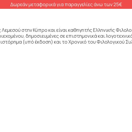
Δωρεάν μεταφορικά για παραγγελίες άνω των 25€
εμεσού στην Κύπρο και είναι καθηγητής Ελληνικής Φιλολογί
ριεχομένου, δημοσιευμένες σε επιστημονικά και λογοτεχνι
υθιστόρημα (υπό έκδοση) και το Χρονικό του Φιλολογικού 