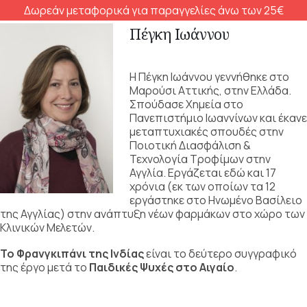
Δωρεάν μεταφορικά για παραγγελίες άνω των 25€
Πέγκη Ιωάννου
Η Πέγκη Ιωάννου γεννήθηκε στο
Μαρούσι Αττικής, στην Ελλάδα.
Σπούδασε Χημεία στο
Πανεπιστήμιο Ιωαννίνων και έκανε
μεταπτυχιακές σπουδές στην
Ποιοτική Διασφάλιση &
Τεχνολογία Τροφίμων στην
Αγγλία. Εργάζεται εδώ και 17
χρόνια (εκ των οποίων τα 12
εργάστηκε στο Ηνωμένο Βασίλειο
της Αγγλίας) στην ανάπτυξη νέων φαρμάκων στο χώρο των
Κλινικών Μελετών.
Το Φρανγκιπάνι της Ινδίας
είναι το δεύτερο συγγραφικό
της έργο μετά το
Παιδικές Ψυχές στο Αιγαίο
.