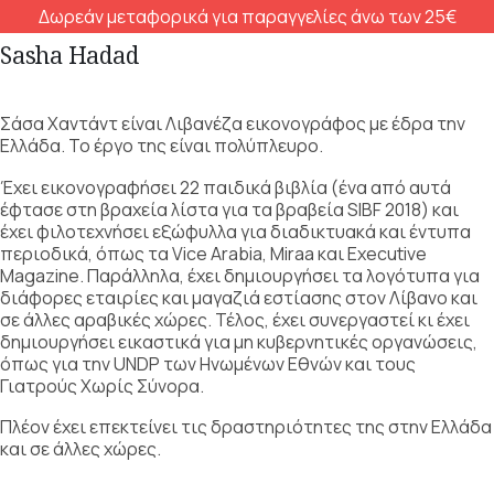
Δωρεάν μεταφορικά για παραγγελίες άνω των 25€
Sasha Hadad
Σάσα Χαντάντ είναι Λιβανέζα εικονογράφος με έδρα την
Ελλάδα. Το έργο της είναι πολύπλευρο.
Έχει εικονογραφήσει 22 παιδικά βιβλία (ένα από αυτά
έφτασε στη βραχεία λίστα για τα βραβεία SIBF 2018) και
έχει φιλοτεχνήσει εξώφυλλα για διαδικτυακά και έντυπα
περιοδικά, όπως τα Vice Arabia, Miraa και Executive
Magazine. Παράλληλα, έχει δημιουργήσει τα λογότυπα για
διάφορες εταιρίες και μαγαζιά εστίασης στον Λίβανο και
σε άλλες αραβικές χώρες. Τέλος, έχει συνεργαστεί κι έχει
δημιουργήσει εικαστικά για μη κυβερνητικές οργανώσεις,
όπως για την UNDP των Ηνωμένων Εθνών και τους
Γιατρούς Χωρίς Σύνορα.
Πλέον έχει επεκτείνει τις δραστηριότητες της στην Ελλάδα
και σε άλλες χώρες.