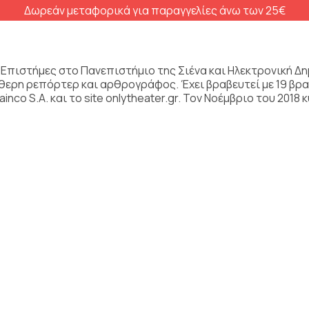
Δωρεάν μεταφορικά για παραγγελίες άνω των 25€
ς Επιστήμες στο Πανεπιστήμιο της Σιένα και Ηλεκτρονική 
ρη ρεπόρτερ και αρθρογράφος. Έχει βραβευτεί με 19 βραβε
inco S.A. και το site onlytheater.gr. Τον Νοέμβριο του 20